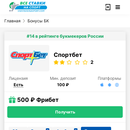
Главная
Бонусы БК
#14 в рейтинге букмекеров России
Спортбет
2
Лицензия
Мин. депозит
Платформы
Есть
100
₽
500 ₽ Фрибет
Получить