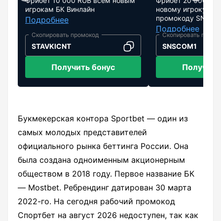
Фрибет 10 000 RUB всем новым
Фрибет 20 000 ру
игрокам БК Винлайн
новому игроку БК 
промокоду SNSC
Подробнее
Подробнее
STAVKICNT
SNSCOM1
Получить бонус
Получить
Букмекерская контора Sportbet — один из
самых молодых представителей
официального рынка беттинга России. Она
была создана одноименным акционерным
обществом в 2018 году. Первое название БК
— Mostbet. Ребрендинг датирован 30 марта
2022-го. На сегодня рабочий промокод
Спортбет на август 2026 недоступен, так как