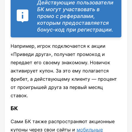
Действующие пользователи
БК могут участвовать в
промо с рефералами,
которым предоставляется
бонус-код при регистрации.
Например, игрок подключается к акции
«Приведи друга», получает промокод и
передает его своему знакомому. Новичок
активирует купон. За это ему полагается
фрибет, а действующему клиенту — процент
от проигрышей друга за первый месяц
ставок.
БК
Сами БК также распространяют акционные
купоны через свои сайты и
мобильные