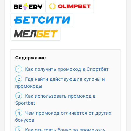
Содержание
Как получить промокод в Спортбет
Где найти действующие купоны и
промокоды
Как использовать промокод в
Sportbet
Чем промокод отличается от других
бонусов
Как отыграть бонус по промокоду