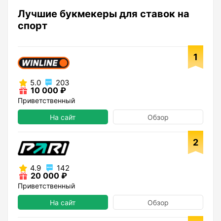
Лучшие букмекеры для ставок на
спорт
1
5.0
203
10 000 ₽
Приветственный
На сайт
Обзор
2
4.9
142
20 000 ₽
Приветственный
На сайт
Обзор