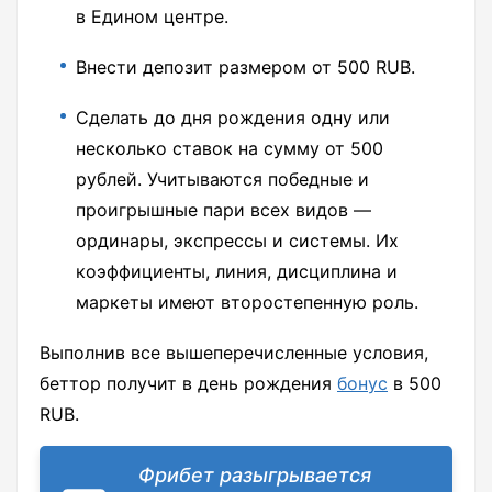
в Едином центре.
Внести депозит размером от 500 RUB.
Сделать до дня рождения одну или
несколько ставок на сумму от 500
рублей. Учитываются победные и
проигрышные пари всех видов —
ординары, экспрессы и системы. Их
коэффициенты, линия, дисциплина и
маркеты имеют второстепенную роль.
Выполнив все вышеперечисленные условия,
беттор получит в день рождения
бонус
в 500
RUB.
Фрибет разыгрывается