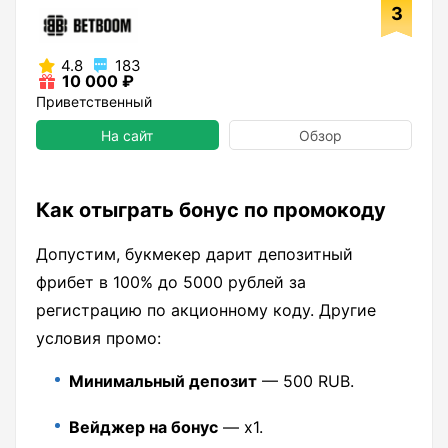
3
4.8
183
10 000 ₽
Приветственный
На сайт
Обзор
Как отыграть бонус по промокоду
Допустим, букмекер дарит депозитный
фрибет в 100% до 5000 рублей за
регистрацию по акционному коду. Другие
условия промо:
Минимальный депозит
— 500 RUB.
Вейджер на бонус
— х1.