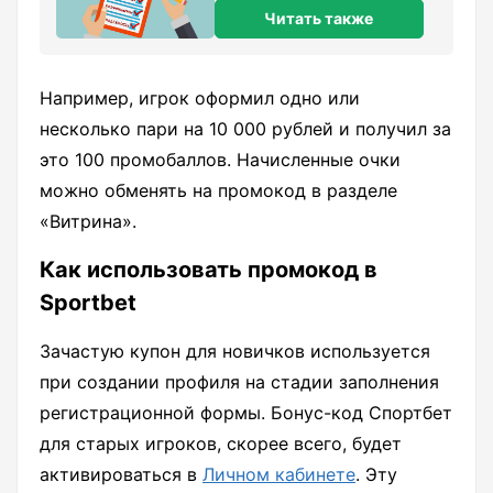
Читать также
Например, игрок оформил одно или
несколько пари на 10 000 рублей и получил за
это 100 промобаллов. Начисленные очки
можно обменять на промокод в разделе
«Витрина».
Как использовать промокод в
Sportbet
Зачастую купон для новичков используется
при создании профиля на стадии заполнения
регистрационной формы. Бонус-код Спортбет
для старых игроков, скорее всего, будет
активироваться в
Личном кабинете
. Эту