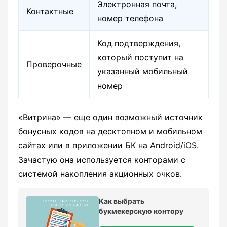
Электронная почта,
Контактные
номер телефона
Код подтверждения,
который поступит на
Проверочные
указанный мобильный
номер
«Витрина» — еще один возможный источник
бонусных кодов на десктопном и мобильном
сайтах или в приложении БК на Android/iOS.
Зачастую она используется конторами с
системой накопления акционных очков.
Как выбрать
букмекерскую контору