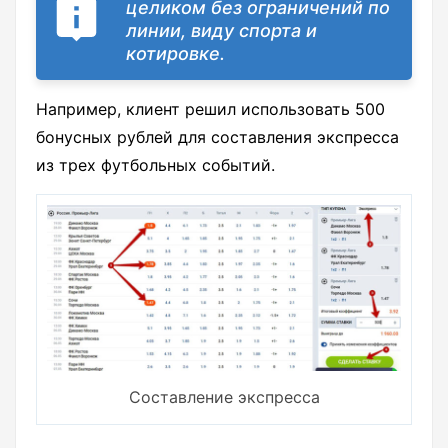
целиком без ограничений по
линии, виду спорта и
котировке.
Например, клиент решил использовать 500
бонусных рублей для составления экспресса
из трех футбольных событий.
Составление экспресса