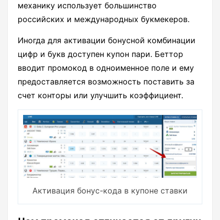
механику использует большинство
российских и международных букмекеров.
Иногда для активации бонусной комбинации
цифр и букв доступен купон пари. Беттор
вводит промокод в одноименное поле и ему
предоставляется возможность поставить за
счет конторы или улучшить коэффициент.
Активация бонус-кода в купоне ставки