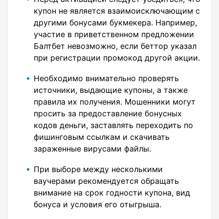
купон не является взаимоисключающим с
другими бонусами букмекера. Например,
участие в приветственном предложении
Балтбет невозможно, если беттор указал
при регистрации промокод другой акции.
Необходимо внимательно проверять
источники, выдающие купоны, а также
правила их получения. Мошенники могут
просить за предоставление бонусных
кодов деньги, заставлять переходить по
фишинговым ссылкам и скачивать
зараженные вирусами файлы.
При выборе между несколькими
ваучерами рекомендуется обращать
внимание на срок годности купона, вид
бонуса и условия его отыгрыша.