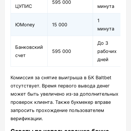
595 000
ЦУПИС
минута
1
ЮMoney
15 000
минута
До 3
Банковский
595 000
рабочих
счет
дней
Комиссия за снятие выигрыша в БК Baltbet
отсутствует. Время первого вывода денег
может быть увеличено из-за дополнительных
проверок клиента. Также букмекер вправе
запросить прохождение пользователем
верификации.