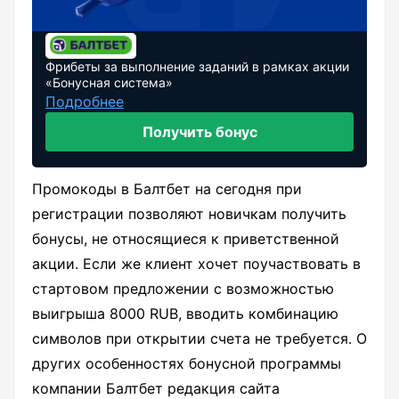
Фрибеты за выполнение заданий в рамках акции
«Бонусная система»
Подробнее
Получить бонус
Промокоды в Балтбет на сегодня при
регистрации позволяют новичкам получить
бонусы, не относящиеся к приветственной
акции. Если же клиент хочет поучаствовать в
стартовом предложении с возможностью
выигрыша 8000 RUB, вводить комбинацию
символов при открытии счета не требуется. О
других особенностях бонусной программы
компании Балтбет редакция сайта