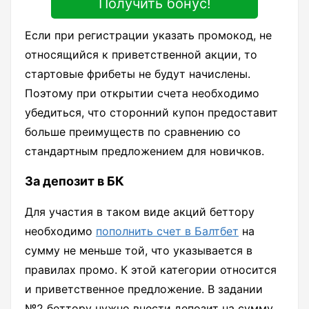
Получить бонус!
Если при регистрации указать промокод, не
относящийся к приветственной акции, то
стартовые фрибеты не будут начислены.
Поэтому при открытии счета необходимо
убедиться, что сторонний купон предоставит
больше преимуществ по сравнению со
стандартным предложением для новичков.
За депозит в БК
Для участия в таком виде акций беттору
необходимо
пополнить счет в Балтбет
на
сумму не меньше той, что указывается в
правилах промо. К этой категории относится
и приветственное предложение. В задании
№2 беттору нужно внести депозит на сумму