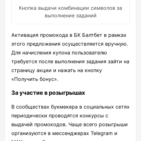
Кнопка выдачи комбинации символов за
выполнение заданий
Активация промокода в БК Балтбет в рамках
этого предложения осуществляется вручную.
Для начисления купона пользователю
требуется после выполнения задания зайти на
страницу акции и нажать на кнопку
«Получить бонус».
За участие в розыгрышах
В сообществах букмекера в социальных сетях
периодически проводятся конкурсы с
выдачей промокодов. Чаще всего розыгрыши
организуются в мессенджерах Telegram и