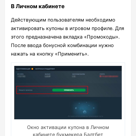
В Личном кабинете
Действующим пользователям необходимо
активировать купоны в игровом профиле. Для
этого предназначена вкладка «Промокоды».
После ввода бонусной комбинации нужно
нажать на кнопку «Применить».
Окно активации купона в Личном
кабинете букмекера Балтбет