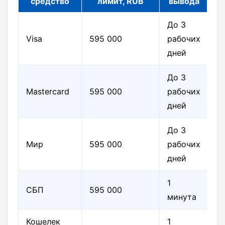
средство
лимит, RUB
вывода
До 3
Visa
595 000
рабочих
дней
До 3
Mastercard
595 000
рабочих
дней
До 3
Мир
595 000
рабочих
дней
1
СБП
595 000
минута
Кошелек
1