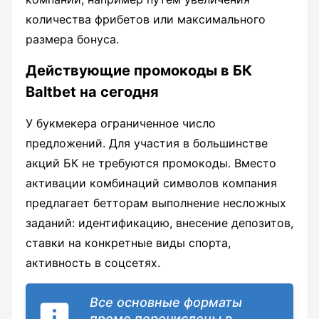
количества фрибетов или максимального
размера бонуса.
Действующие промокоды в БК
Baltbet на сегодня
У букмекера ограниченное число
предложений. Для участия в большинстве
акций БК не требуются промокоды. Вместо
активации комбинаций символов компания
предлагает бетторам выполнение несложных
заданий: идентификацию, внесение депозитов,
ставки на конкретные виды спорта,
активность в соцсетях.
Все основные форматы
промо перечислены в