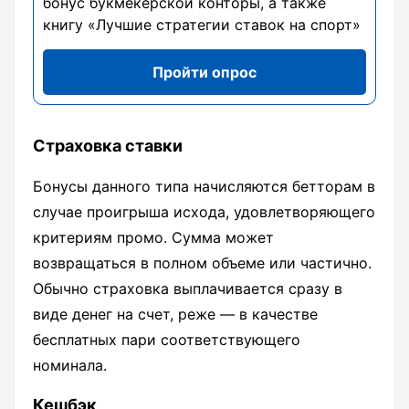
бонус букмекерской конторы, а также
книгу «Лучшие стратегии ставок на спорт»
Пройти опрос
Страховка ставки
Бонусы данного типа начисляются бетторам в
случае проигрыша исхода, удовлетворяющего
критериям промо. Сумма может
возвращаться в полном объеме или частично.
Обычно страховка выплачивается сразу в
виде денег на счет, реже — в качестве
бесплатных пари соответствующего
номинала.
Кешбэк