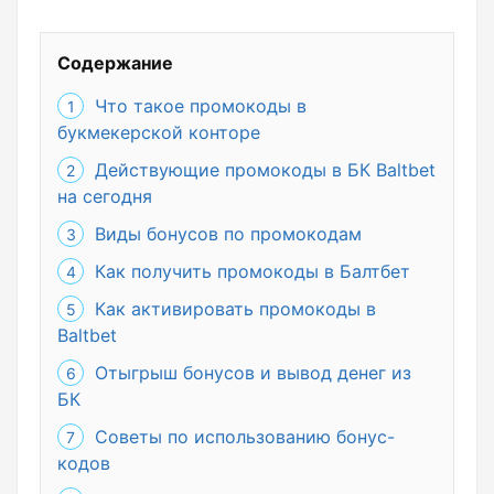
Содержание
Что такое промокоды в
букмекерской конторе
Действующие промокоды в БК Baltbet
на сегодня
Виды бонусов по промокодам
Как получить промокоды в Балтбет
Как активировать промокоды в
Baltbet
Отыгрыш бонусов и вывод денег из
БК
Советы по использованию бонус-
кодов