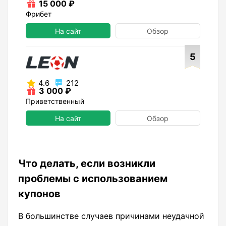
15 000 ₽
Фрибет
На сайт
Обзор
5
4.6
212
3 000 ₽
Приветственный
На сайт
Обзор
Что делать, если возникли
проблемы с использованием
купонов
В большинстве случаев причинами неудачной