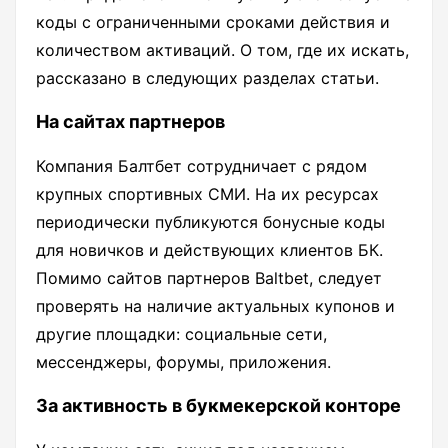
коды с ограниченными сроками действия и
количеством активаций. О том, где их искать,
рассказано в следующих разделах статьи.
На сайтах партнеров
Компания Балтбет сотрудничает с рядом
крупных спортивных СМИ. На их ресурсах
периодически публикуются бонусные коды
для новичков и действующих клиентов БК.
Помимо сайтов партнеров Baltbet, следует
проверять на наличие актуальных купонов и
другие площадки: социальные сети,
мессенджеры, форумы, приложения.
За активность в букмекерской конторе