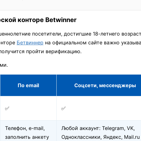
ской конторе Betwinner
шеннолетние посетители, достигшие 18-летнего возраст
онторе
Бетвиннер
на официальном сайте важно указыв
 получится пройти верификацию.
ми.
По email
Соцсети, мессенджеры
✅
✅
Телефон, e-mail,
Любой аккаунт: Telegram, VK,
заполнить анкету
Одноклассники, Яндекс, Mail.ru