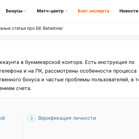
Бонусы
Матч-центр
Блог эксперта
Новости
зные статьи про БК Betwinner
аккаунта в букмекерской конторе. Есть инструкция по
 телефона и на ПК, рассмотрены особенности процесса
венного бонуса и частые проблемы пользователей, в 
ением счета.
ой
Верификация личности