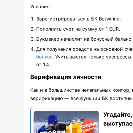
Условия:
Зарегистрироваться в БК Betwinner.
Пополнить счет на сумму от 1 EUR.
Букмекер начислит на бонусный баланс 
Для получения средств на основной сче
бонуса
. Учитываются только экспрессы
от 1.4.
Верификация личности
Как и в большинстве нелегальных контор, 
верификацию — все функции БК доступны 
Угадайте,
выступае