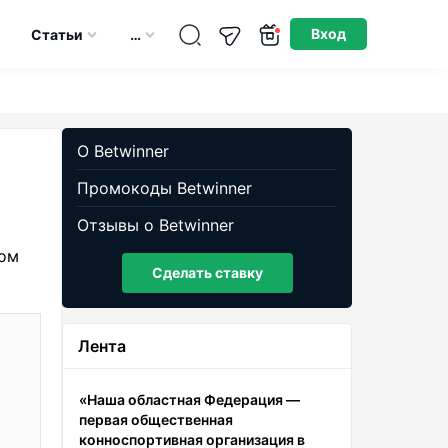
Обновлено: 04.08.2026
Вход
Статьи
…
О Betwinner
Промокоды Betwinner
Отзывы о Betwinner
том
Сделать ставку
Лента
«Наша областная Федерация —
первая общественная
конноспортивная организация в