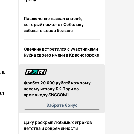
Павлюченко назвал способ,
который поможет Соболеву
забивать вдвое больше
Овечкин встретился с участниками
Кубка своего имени в Красногорске
оль
Фрибет 20 000 рублей каждому
новому игроку БК Пари по
ел
промокоду SNSCOM1
Забрать бонус
Даку раскрыл любимых игроков
детства и современности