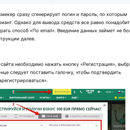
укмекер сразу сгенерирует логин и пароль, по которым
иант. Однако для вывода средств все равно понадоби
рать способ «По email». Введение данных займет не б
трукции далее.
 сайта необходимо нажать кнопку «Регистрация», выбр
конце следует поставить галочку, чтобы подтвердить
Зарегистрироваться».