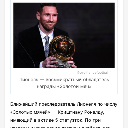
Фото:francefootball.fr
Лионель — восьмикратный обладатель
награды «Золотой мяч»
Ближайший преследователь Лионеля по числу
«Золотых мячей» — Криштиану Роналду,
имеющий в активе 5 статуэток. По три
награды имеют такие легенды футбола, как