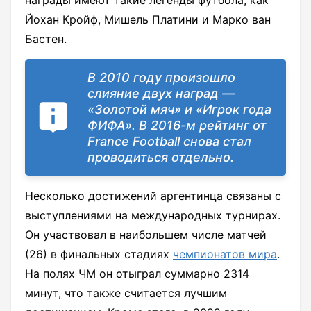
Йохан Кройф, Мишель Платини и Марко ван
Бастен.
В 2010 году произошло
слияние двух наград —
«Золотой мяч» и «Игрок года
ФИФА». В 2016-м рейтинг от
France Football снова стал
проводиться отдельно.
Несколько достижений аргентинца связаны с
выступлениями на международных турнирах.
Он участвовал в наибольшем числе матчей
(26) в финальных стадиях
чемпионатов мира
.
На полях ЧМ он отыграл суммарно 2314
минут, что также считается лучшим