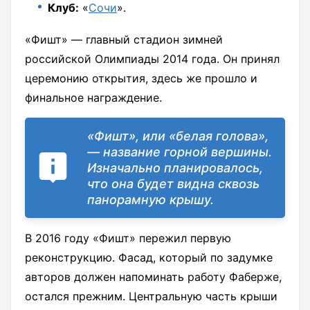
Клуб:
«
Сочи
».
«Фишт» — главный стадион зимней
российской Олимпиады 2014 года. Он принял
церемонию открытия, здесь же прошло и
финальное награждение.
«Фишт», или «белая голова»,
— название горной вершины.
Изначально планировалось,
что она будет видна сквозь
панорамную крышу.
В 2016 году «Фишт» пережил первую
реконструкцию. Фасад, который по задумке
авторов должен напоминать работу Фаберже,
остался прежним. Центральную часть крыши