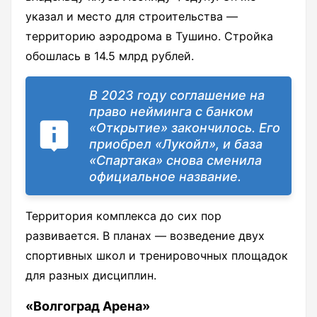
указал и место для строительства —
территорию аэродрома в Тушино. Стройка
обошлась в 14.5 млрд рублей.
В 2023 году соглашение на
право нейминга с банком
«Открытие» закончилось. Его
приобрел «Лукойл», и база
«Спартака» снова сменила
официальное название.
Территория комплекса до сих пор
развивается. В планах — возведение двух
спортивных школ и тренировочных площадок
для разных дисциплин.
«Волгоград Арена»