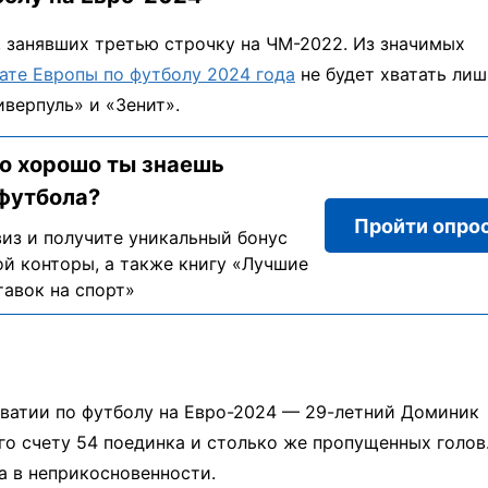
, занявших третью строчку на ЧМ-2022. Из значимых
ате Европы по футболу 2024 года
не будет хватать лиш
иверпуль» и «Зенит».
о хорошо ты знаешь
футбола?
Пройти опро
из и получите уникальный бонус
й конторы, а также книгу «Лучшие
тавок на спорт»
рватии по футболу на Евро-2024 — 29-летний Доминик
го счету 54 поединка и столько же пропущенных голов.
а в неприкосновенности.