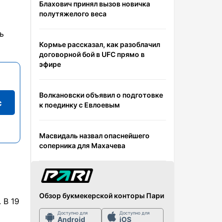
Блахович принял вызов новичка
полутяжелого веса
ь
Кормье рассказал, как разоблачил
договорной бой в UFC прямо в
эфире
Волкановски объявил о подготовке
с
к поединку с Евлоевым
Масвидаль назвал опаснейшего
соперника для Махачева
Обзор букмекерской конторы Пари
 В 19
Доступно для
Доступно для
Android
iOS