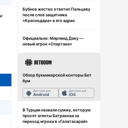
Бубнов жестко ответил Пальцеву
после слов защитника
ри
«Краснодара» в его адрес
Официально: Мирлинд Даку —
новый игрок «Спартака»
Обзор букмекерской конторы Бет
бум
Доступно для
Доступно для
Android
iOS
В Турции назвали сумму, которую
просят агенты Батракова за
переход игрока в «Галатасарай»