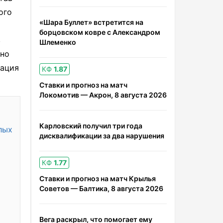
ого
«Шара Буллет» встретится на
борцовском ковре с Александром
в
Шлеменко
сно
мация
КФ
1.87
Ставки и прогноз на матч
Локомотив — Акрон, 8 августа 2026
Карловский получил три года
лых
дисквалификации за два нарушения
КФ
1.77
Ставки и прогноз на матч Крылья
Советов — Балтика, 8 августа 2026
Вега раскрыл, что помогает ему