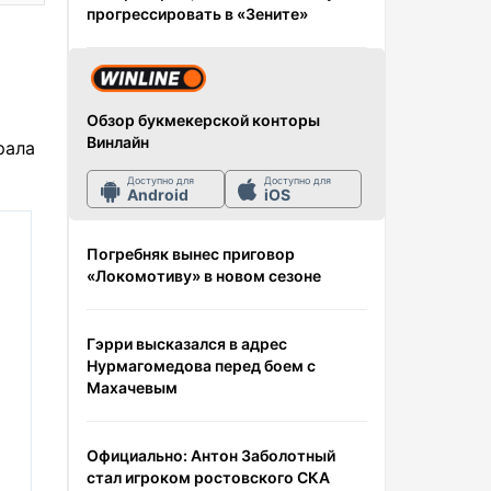
прогрессировать в «Зените»
Обзор букмекерской конторы
Винлайн
рала
Доступно для
Доступно для
Android
iOS
Погребняк вынес приговор
«Локомотиву» в новом сезоне
Гэрри высказался в адрес
Нурмагомедова перед боем с
Махачевым
Официально: Антон Заболотный
стал игроком ростовского СКА