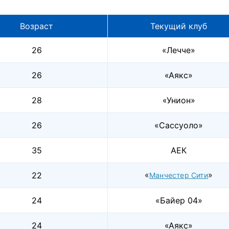
Возраст
Текущий клуб
26
«Лечче»
26
«Аякс»
28
«Унион»
26
«Сассуоло»
35
АЕК
«
»
22
Манчестер Сити
24
«Байер 04»
24
«Аякс»