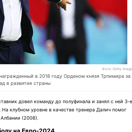
Фото: Getty Imag
 награжденный в 2018 году Орденом князя Трпимира за
ад в развитие страны
тавник довел команду до полуфинала и занял с ней 3-
. На клубном уровне в качестве тренера Далич помог
Албании (2008).
болу на Евро-2024