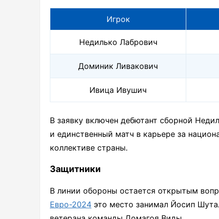
Игрок
Недилько Лабрович
Доминик Ливакович
Ивица Ивушич
В заявку включен дебютант сборной Недил
и единственный матч в карьере за национ
коллективе страны.
Защитники
В линии обороны остается открытым вопро
Евро-2024
это место занимал Йосип Шутал
ветерана команды Домагоя Виды.