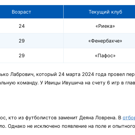
Возраст
Текущий клуб
24
«Риека»
29
«Фенербахче»
29
«Пафос»
ько Лабрович, который 24 марта 2024 года провел пе
альную команду. У Ивицы Ивушича на счету 6 игр в гла
с, кто из футболистов заменит Деяна Ловрена. В
отбо
о. Однако не исключено появление на поле и опытног