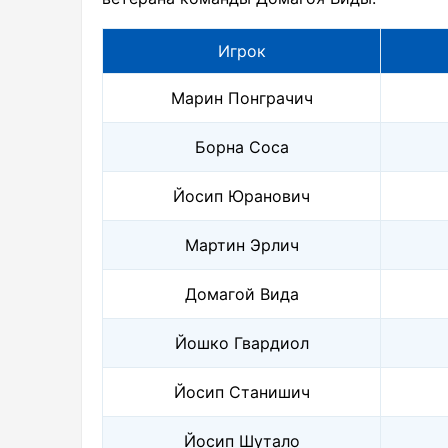
Игрок
Марин Понграчич
Борна Соса
Йосип Юранович
Мартин Эрлич
Домагой Вида
Йошко Гвардиол
Йосип Станишич
Йосип Шутало