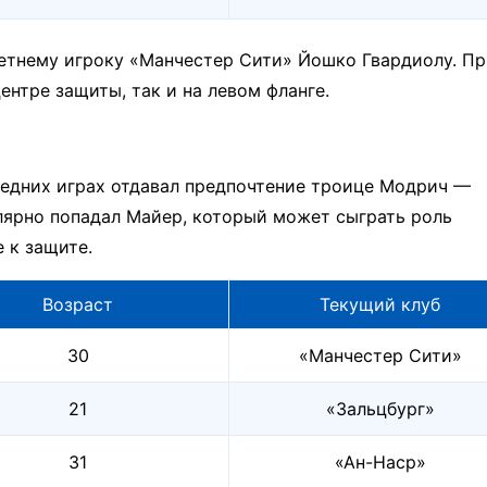
летнему игроку «Манчестер Сити» Йошко Гвардиолу. П
ентре защиты, так и на левом фланге.
ледних играх отдавал предпочтение троице Модрич —
лярно попадал Майер, который может сыграть роль
 к защите.
Возраст
Текущий клуб
30
«Манчестер Сити»
21
«Зальцбург»
31
«Ан-Наср»