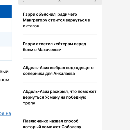
Гэрри объяснил, ради чего
Макгрегору стоится вернуться в
октагон
Гэрри ответил хейтерам перед
боем с Махачевым
Абдель-Азиз выбрал подходящего
рвый
соперника для Анкалаева
вном
Абдель-Азиз раскрыл, что поможет
вернуться Усману на победную
тропу
ре на
Павлюченко назвал способ,
о
который поможет Соболеву