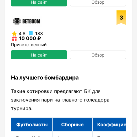
На сайт
Обзор
3
4.8
183
10 000 ₽
Приветственный
На сайт
Обзор
На лучшего бомбардира
Такие котировки предлагают БК для
заключения пари на главного голеадора
турнира.
Футболисты
Сборные
Коэффициенты