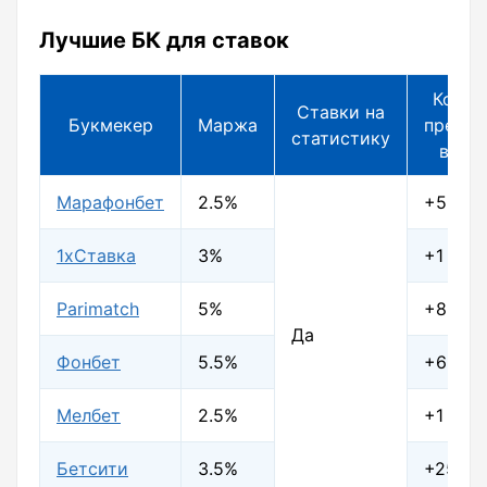
Лучшие БК для ставок
Колич
Ставки на
Букмекер
Маржа
предл
статистику
в ро
Марафонбет
2.5%
+550
1хСтавка
3%
+1 500
Parimatch
5%
+850
Да
Фонбет
5.5%
+650
Мелбет
2.5%
+1 500
Бетсити
3.5%
+250