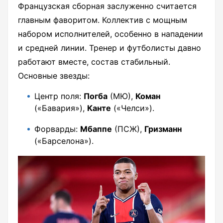
Французская сборная заслуженно считается
главным фаворитом. Коллектив с мощным
набором исполнителей, особенно в нападении
и средней линии. Тренер и футболисты давно
работают вместе, состав стабильный.
Основные звезды:
Центр поля:
Погба
(МЮ),
Коман
(«Бавария»),
Канте
(«Челси»).
Форварды:
Мбаппе
(ПСЖ),
Гризманн
(«Барселона»).