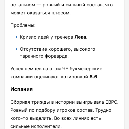
остальном — ровный и сильный состав, что
может оказаться плюсом.
Проблемы:
Кризис идей у тренера
Лева.
Отсутствие хорошего, высокого
таранного форварда.
Успех немцев на этом ЧЕ букмекерские
компании оценивают котировкой
8.6
.
Испания
Сборная трижды в истории выигрывала ЕВРО.
Ровный по подбору игроков состав. Трудно
кого-то выделить. Во всех линиях есть
сильные исполнители.