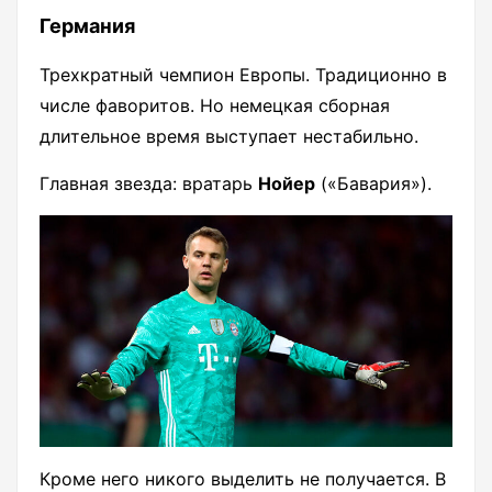
Германия
Трехкратный чемпион Европы. Традиционно в
числе фаворитов. Но немецкая сборная
длительное время выступает нестабильно.
Главная звезда: вратарь
Нойер
(«Бавария»).
Кроме него никого выделить не получается. В