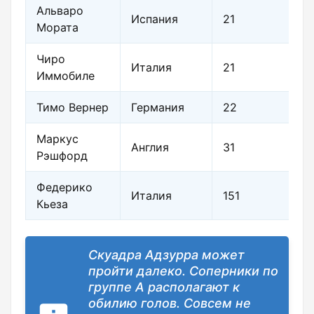
Альваро
Испания
21
Мората
Чиро
Италия
21
Иммобиле
Тимо Вернер
Германия
22
Маркус
Англия
31
Рэшфорд
Федерико
Италия
151
Кьеза
Скуадра Адзурра может
пройти далеко. Соперники по
группе А располагают к
обилию голов. Совсем не