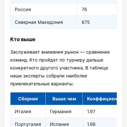
Россия
76
Северная Македония
675
Кто выше
Заслуживает внимания рынок — сравнение
команд. Кто пройдет по турниру дальше
конкретного другого участника. В таблице
наши эксперты собрали наиболее
привлекательные варианты.
Сборная
Выше чем
Коэффициенты
Италия
Германия
1.97
Португалия
Испания
1.98