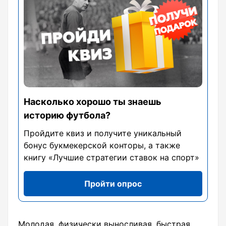
Насколько хорошо ты знаешь
историю футбола?
Пройдите квиз и получите уникальный
бонус букмекерской конторы, а также
книгу «Лучшие стратегии ставок на спорт»
Пройти опрос
Молодая, физически выносливая, быстрая