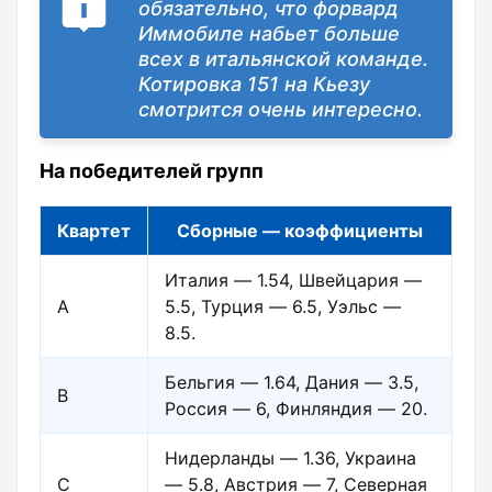
обязательно, что форвард
Иммобиле набьет больше
всех в итальянской команде.
Котировка 151 на Кьезу
смотрится очень интересно.
На победителей групп
Квартет
Сборные ― коэффициенты
Италия ― 1.54, Швейцария ―
A
5.5, Турция ― 6.5, Уэльс ―
8.5.
Бельгия ― 1.64, Дания ― 3.5,
B
Россия ― 6, Финляндия ― 20.
Нидерланды ― 1.36, Украина
C
― 5.8, Австрия ― 7, Северная