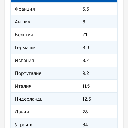
Франция
5.5
Англия
6
Бельгия
7.1
Германия
8.6
Испания
8.7
Португалия
9.2
Италия
11.5
Нидерланды
12.5
Дания
28
Украина
64