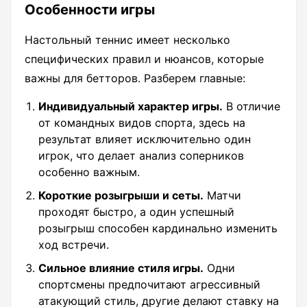
Особенности игры
Настольный теннис имеет несколько
специфических правил и нюансов, которые
важны для бетторов. Разберем главные:
Индивидуальный характер игры.
В отличие
от командных видов спорта, здесь на
результат влияет исключительно один
игрок, что делает анализ соперников
особенно важным.
Короткие розыгрыши и сеты.
Матчи
проходят быстро, а один успешный
розыгрыш способен кардинально изменить
ход встречи.
Сильное влияние стиля игры.
Одни
спортсмены предпочитают агрессивный
атакующий стиль, другие делают ставку на