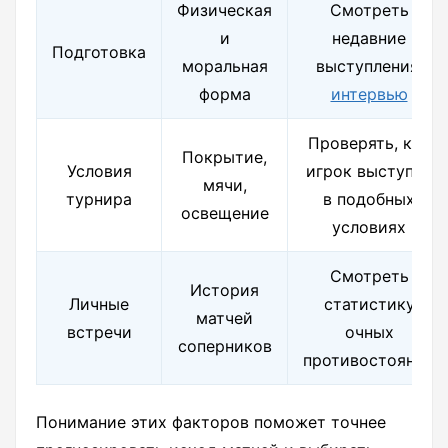
Физическая
Смотреть
и
недавние
Подготовка
моральная
выступления,
форма
интервью
Проверять, как
Покрытие,
Условия
игрок выступал
мячи,
турнира
в подобных
освещение
условиях
Смотреть
История
Личные
статистику
матчей
встречи
очных
соперников
противостояний
Понимание этих факторов поможет точнее