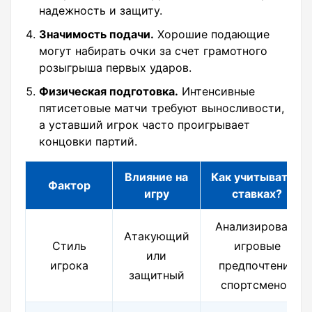
надежность и защиту.
Значимость подачи.
Хорошие подающие
могут набирать очки за счет грамотного
розыгрыша первых ударов.
Физическая подготовка.
Интенсивные
пятисетовые матчи требуют выносливости,
а уставший игрок часто проигрывает
концовки партий.
Влияние на
Как учитывать в
Фактор
игру
ставках?
Анализировать
Атакующий
Стиль
игровые
или
игрока
предпочтения
защитный
спортсменов