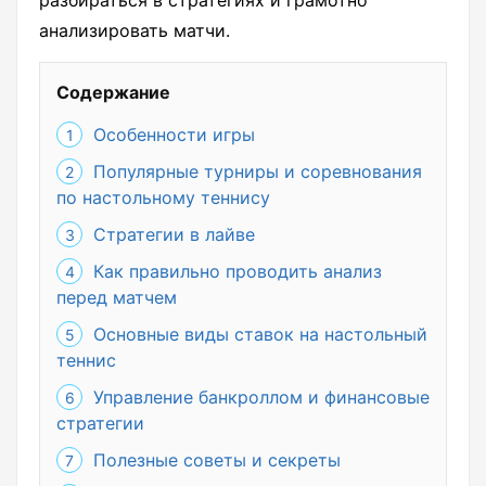
анализировать матчи.
Содержание
Особенности игры
Популярные турниры и соревнования
по настольному теннису
Стратегии в лайве
Как правильно проводить анализ
перед матчем
Основные виды ставок на настольный
теннис
Управление банкроллом и финансовые
стратегии
Полезные советы и секреты