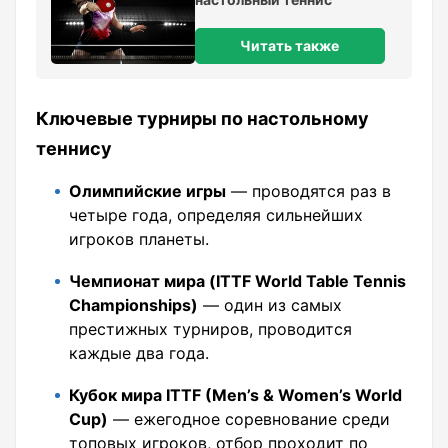
Читать также
Ключевые турниры по настольному
теннису
Олимпийские игры
— проводятся раз в
четыре года, определяя сильнейших
игроков планеты.
Чемпионат мира (ITTF World Table Tennis
Championships)
— один из самых
престижных турниров, проводится
каждые два года.
Кубок мира ITTF (Men’s & Women’s World
Cup)
— ежегодное соревнование среди
топовых игроков, отбор проходит по