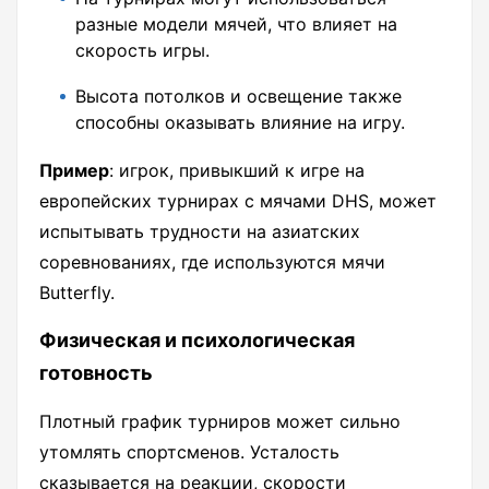
разные модели мячей, что влияет на
скорость игры.
Высота потолков и освещение также
способны оказывать влияние на игру.
Пример
: игрок, привыкший к игре на
европейских турнирах с мячами DHS, может
испытывать трудности на азиатских
соревнованиях, где используются мячи
Butterfly.
Физическая и психологическая
готовность
Плотный график турниров может сильно
утомлять спортсменов. Усталость
сказывается на реакции, скорости