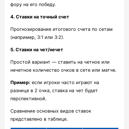
фору на его победу.
4. Ставки на точный счет
Прогнозирование итогового счета по сетам
(например, 3:1 или 3:2).
5. Ставки на чет/нечет
Простой вариант — ставить на четное или
нечетное количество очков в сете или матче.
Пример:
если игроки часто играют на
разнице в 2 очка, ставка на чет будет
перспективной.
Сравнение основных видов ставок
представлено в таблице.