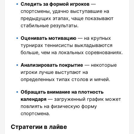
Следить за формой игроков
—
спортсмены, удачно выступавшие на
предыдущих этапах, чаще показывают
стабильные результаты.
Оценивать мотивацию
— на крупных
турнирах теннисисты выкладываются
больше, чем на локальных соревнованиях.
Анализировать покрытие
— некоторые
игроки лучше выступают на
определенных типах столов и мячей.
Обращать внимание на плотность
календаря
— загруженный график может
повлиять на физическую форму
спортсмена.
Стратегии в лайве