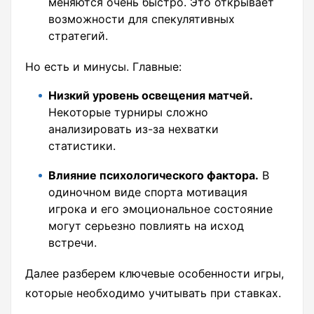
меняются очень быстро. Это открывает
возможности для спекулятивных
стратегий.
Но есть и минусы. Главные:
Низкий уровень освещения матчей.
Некоторые турниры сложно
анализировать из-за нехватки
статистики.
Влияние психологического фактора.
В
одиночном виде спорта мотивация
игрока и его эмоциональное состояние
могут серьезно повлиять на исход
встречи.
Далее разберем ключевые особенности игры,
которые необходимо учитывать при ставках.