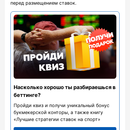
перед размещением ставок.
Насколько хорошо ты разбираешься в
беттинге?
Пройди квиз и получи уникальный бонус
букмекерской конторы, а также книгу
«Лучшие стратегии ставок на спорт»