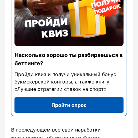
Насколько хорошо ты разбираешься в
беттинге?
Пройди квиз и получи уникальный бонус
букмекерской конторы, а также книгу
«Лучшие стратегии ставок на спорт»
Пройти опрос
В последующем все свои наработки