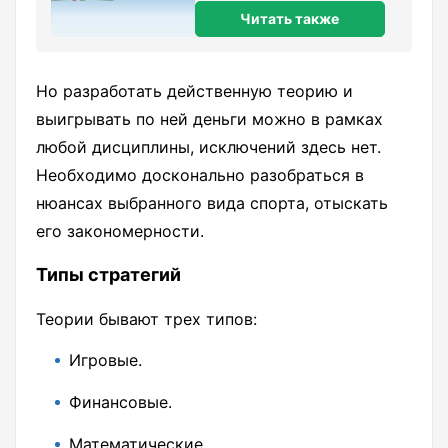
Читать также
Но разработать действенную теорию и
выигрывать по ней деньги можно в рамках
любой дисциплины, исключений здесь нет.
Необходимо досконально разобраться в
нюансах выбранного вида спорта, отыскать
его закономерности.
Типы стратегий
Теории бывают трех типов:
Игровые.
Финансовые.
Математические.