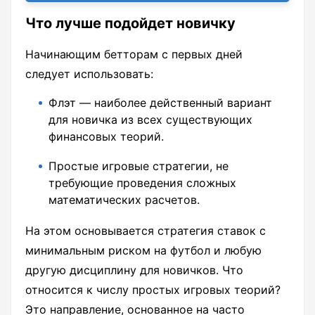
Что лучше подойдет новичку
Начинающим бетторам с первых дней
следует использовать:
Флэт — наиболее действенный вариант
для новичка из всех существующих
финансовых теорий.
Простые игровые стратегии, не
требующие проведения сложных
математических расчетов.
На этом основывается стратегия ставок с
минимальным риском на футбол и любую
другую дисциплину для новичков. Что
относится к числу простых игровых теорий?
Это направление, основанное на часто