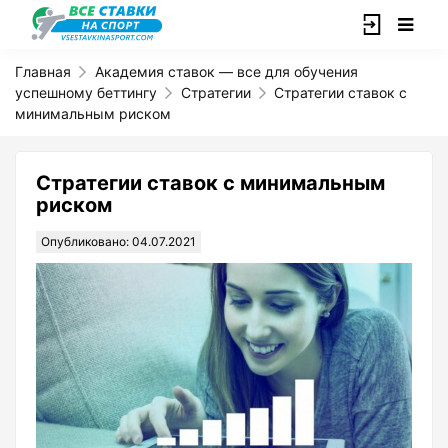
Главная
Академия ставок — все для обучения
успешному беттингу
Стратегии
Стратегии ставок с
минимальным риском
Стратегии ставок с минимальным
риском
Опубликовано: 04.07.2021