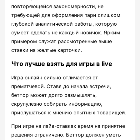
повторяющейся закономерности, не
требующей для оформления пари слишком
глубокой аналитической работы, которую
сумеет сделать не каждый новичок. Ярким
примером служат рассмотренные выше
ставки на желтые карточки.
Что лучше взять для игры в live
Игра онлайн сильно отличается от
прематчевой. Ставя до начала встречи,
беттор может долго размышлять,
скрупулезно собирать информацию,
прислушаться к мнению опытных товарищей.
При игре на лайв-ставках время на принятие
решения ограничено. Беттор должен уметь