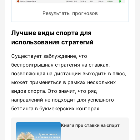
Результаты прогнозов
Лучшие виды спорта для
использования стратегий
Существует заблуждение, что
беспроигрышная стратегия на ставках,
позволяющая на дистанции выходить в плюс,
может применяться в рамках нескольких
видов спорта. Это значит, что ряд
направлений не подходит для успешного
беттинга в букмекерских конторах.
Книги про ставки на спорт