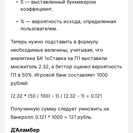
S — выставленный букмекером
коэффициент.
% — вероятность исхода, определенная
пользователем.
Теперь нужно подставить в формулу
необходимые величины, учитывая, что
аналитики БК 1хСтавка на П1 выставили
множитель 2.32, а беттор оценил вероятность
П1 в 50%. Игровой банк составляет 1000
рублей:
(2.32 * (50 / 100) - 1) / (2.32 - 1) = 0.121
Полученную сумму следует умножить на
банкролл: 0.121 * 1000 = 121 рубль.
Д’Аламбер