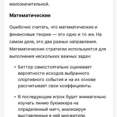
малозначительной.
Математические
Ошибочно считать, что математические и
финансовые теории — это одно и то же. На
самом деле, это два разных направления.
Математические стратегии используются для
выполнения нескольких важных задач:
Беттор самостоятельно оценивает
вероятности исходов выбранного
спортивного события и на их основе
рассчитывает свои коэффициенты.
В последующем игрок будет внимательно
изучать линию букмекера на
определенный матч, анализируя
выставленные в ней множители.