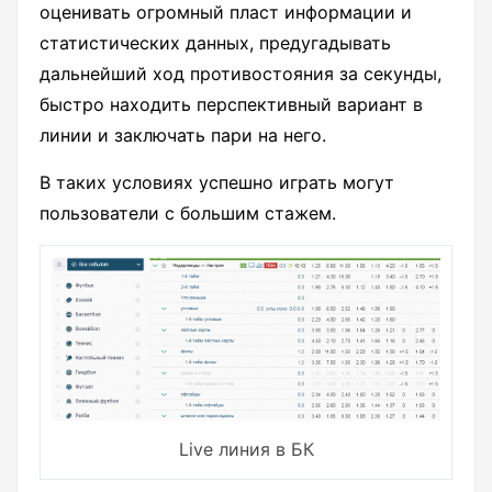
оценивать огромный пласт информации и
статистических данных, предугадывать
дальнейший ход противостояния за секунды,
быстро находить перспективный вариант в
линии и заключать пари на него.
В таких условиях успешно играть могут
пользователи с большим стажем.
Live линия в БК