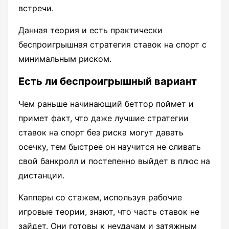
встречи.
Данная теория и есть практически
беспроигрышная стратегия ставок на спорт с
минимальным риском.
Есть ли беспроигрышный вариант
Чем раньше начинающий беттор поймет и
примет факт, что даже лучшие стратегии
ставок на спорт без риска могут давать
осечку, тем быстрее он научится не сливать
свой банкролл и постепенно выйдет в плюс на
дистанции.
Капперы со стажем, используя рабочие
игровые теории, знают, что часть ставок не
зайдет. Они готовы к неудачам и затяжным