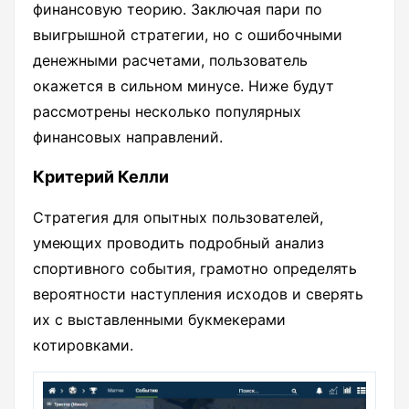
финансовую теорию. Заключая пари по
выигрышной стратегии, но с ошибочными
денежными расчетами, пользователь
окажется в сильном минусе. Ниже будут
рассмотрены несколько популярных
финансовых направлений.
Критерий Келли
Стратегия для опытных пользователей,
умеющих проводить подробный анализ
спортивного события, грамотно определять
вероятности наступления исходов и сверять
их с выставленными букмекерами
котировками.