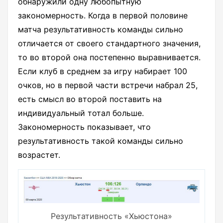
обнаружили одну любопытную
закономерность. Когда в первой половине
матча результативность команды сильно
отличается от своего стандартного значения,
то во второй она постепенно выравнивается.
Если клуб в среднем за игру набирает 100
очков, но в первой части встречи набрал 25,
есть смысл во второй поставить на
индивидуальный тотал больше.
Закономерность показывает, что
результативность такой команды сильно
возрастет.
Результативность «Хьюстона»