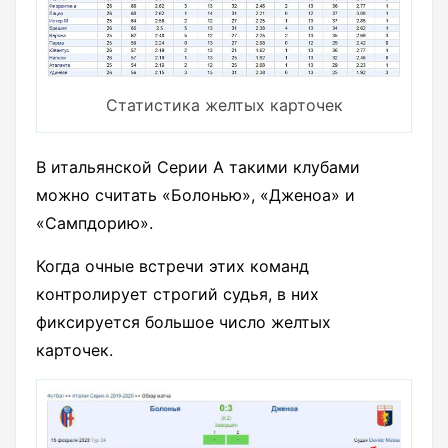
Статистика желтых карточек
В итальянской Серии А такими клубами
можно считать «Болонью», «Дженоа» и
«Сампдорию».
Когда очные встречи этих команд
контролирует строгий судья, в них
фиксируется большое число желтых
карточек.