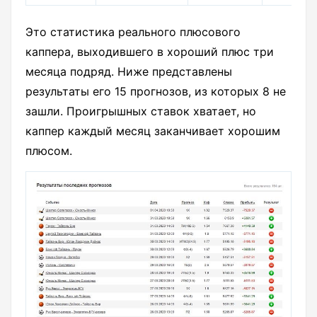
Это статистика реального плюсового
каппера, выходившего в хороший плюс три
месяца подряд. Ниже представлены
результаты его 15 прогнозов, из которых 8 не
зашли. Проигрышных ставок хватает, но
каппер каждый месяц заканчивает хорошим
плюсом.