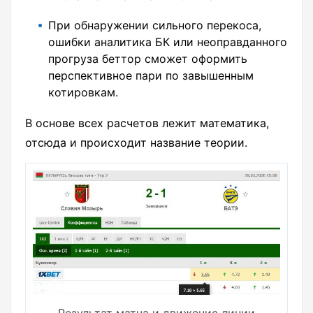
При обнаружении сильного перекоса,
ошибки аналитика БК или неоправданного
прогруза беттор сможет оформить
перспективное пари по завышенным
котировкам.
В основе всех расчетов лежит математика,
отсюда и происходит название теории.
Результат матча и движение линии