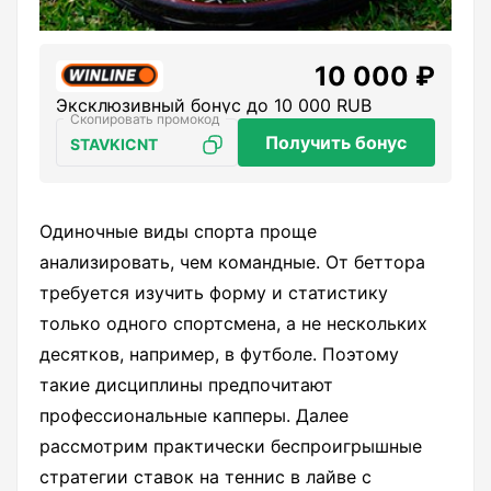
10 000 ₽
Эксклюзивный бонус до 10 000 RUB
Получить бонус
STAVKICNT
Одиночные виды спорта проще
анализировать, чем командные. От беттора
требуется изучить форму и статистику
только одного спортсмена, а не нескольких
десятков, например, в футболе. Поэтому
такие дисциплины предпочитают
профессиональные капперы. Далее
рассмотрим практически беспроигрышные
стратегии ставок на теннис в лайве с