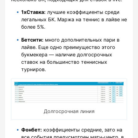
1хСтавка:
лучшие коэффициенты среди
легальных БК. Маржа на теннис в лайве не
более 5%.
Бетсити:
много дополнительных пари в
лайве. Еще одно преимущество этого
букмекера — наличие долгосрочных
ставок на большинство теннисных
турниров.
Долгосрочная линия
Фонбет:
коэффициенты средние, зато на
все события предусмотрен матч-центр, в