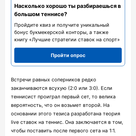
Насколько хорошо ты разбираешься в
большом теннисе?
Пройдите квиз и получите уникальный
бонус букмекерской конторы, а также
книгу «Лучшие стратегии ставок на спорт»
Пройти опрос
Встречи равных соперников редко
заканчиваются всухую (2:0 или 3:0). Если
теннисист проиграл первый сет, то велика
вероятность, что он возьмет второй. На
основании этого тезиса разработана теория
live ставок на теннис. Она заключается в том,
чтобы поставить после первого сета на 1:1.