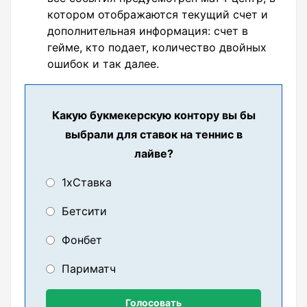
котором отображаются текущий счет и
дополнительная информация: счет в
гейме, кто подает, количество двойных
ошибок и так далее.
Какую букмекерскую контору вы бы
выбрали для ставок на теннис в
лайве?
1хСтавка
Бетсити
Фонбет
Париматч