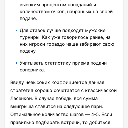
высоким процентом попаданий и
количеством очков, набранных на своей
подаче.
Для ставок лучше подходят мужские
турниры. Как уже говорилось ранее, на
них игроки гораздо чаще забирают свою
подачу.
Учитывать статистику приема подачи
соперника.
Ввиду невысоких коэффициентов данная
стратегия хорошо сочетается с классической
Лесенкой. В случае победы вся сумма
выигрыша ставится на следующее пари.
Оптимальное количество шагов — 4-5. Если
правильно подбирать встречи, то добиться