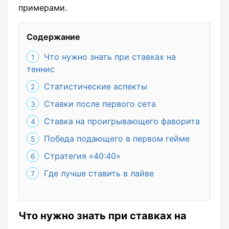
примерами.
Содержание
Что нужно знать при ставках на
теннис
Статистические аспекты
Ставки после первого сета
Ставка на проигрывающего фаворита
Победа подающего в первом гейме
Стратегия «40:40»
Где лучше ставить в лайве
Что нужно знать при ставках на