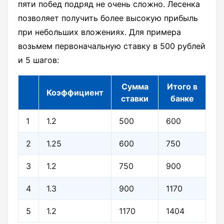
пяти побед подряд не очень сложно. Лесенка
позволяет получить более высокую прибыль
при небольших вложениях. Для примера
возьмем первоначальную ставку в 500 рублей
и 5 шагов:
Сумма
Итого в
Коэффициент
ставки
банке
1
1.2
500
600
2
1.25
600
750
3
1.2
750
900
4
1.3
900
1170
5
1.2
1170
1404