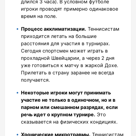
длился 3 часа). В условном футболе
игроки проводят примерно одинаковое
время на поле.
Процесс акклиматизации.
Теннисистам
приходится летать на большие
расстояния для участия в турнирах.
Сегодня спортсмен может играть в
прохладной Швейцарии, а через 2 дня
уже готовиться к матчу в жаркой Дохе.
Прилетать в страну заранее не всегда
получается.
Некоторые игроки могут принимать
участие не только в одиночном, но и в
парном или смешанном разрядах, если
речь идет о крупном турнире.
Это
сказывается на физических кондициях.
Хронические микротравмы.
Теннисистам