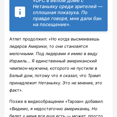
«UFC в Белом доме с
Нетаньяху среди зрителей —
сплошная показуха. По
правде говоря, мне дали бан
на посещение».
Атлет продолжил:
«Но когда высмеиваешь
лидеров Америки, то они становятся
мелочными. Под лидерами я имею в виду
Израиль… Я единственный американский
чемпион-мужчина, которого не пустили в
Белый дом, потому что я сказал, что Трамп
принадлежит Нетаньяху. Это не мнение, это
факт».
Позже в видеообращении «Тарзан» добавил:
«Видимо, я недостаточно американец. Но
билет у меня все еще есть — может, просто