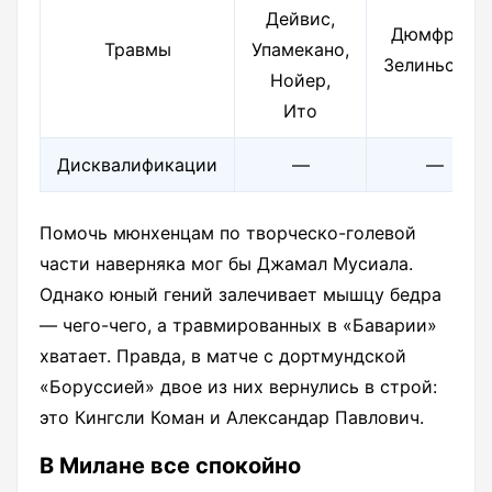
Дейвис,
Дюмфрис,
Травмы
Упамекано,
Зелиньский
Нойер,
Ито
Дисквалификации
—
—
Помочь мюнхенцам по творческо-голевой
части наверняка мог бы Джамал Мусиала.
Однако юный гений залечивает мышцу бедра
— чего-чего, а травмированных в «Баварии»
хватает. Правда, в матче с дортмундской
«Боруссией» двое из них вернулись в строй:
это Кингсли Коман и Александар Павлович.
В Милане все спокойно