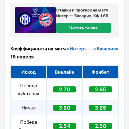
Ставки и прогноз на матч
Интер — Бавария, КФ 1.65
Читать также
Коэффициенты на матч
«Интер» — «Бавария»
16 апреля
Исход
Винлайн
Фонбет
Победа
2.70
2.65
«Интера»
Ничья
3.60
3.65
Победа
2.54
2.50