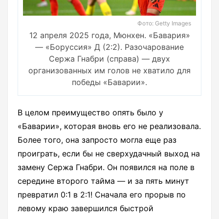
Фото: Getty Images
12 апреля 2025 года, Мюнхен. «Бавария»
— «Боруссия» Д (2:2). Разочарование
Сержа Гнабри (справа) — двух
организованных им голов не хватило для
победы «Баварии».
В целом преимущество опять было у
«Баварии», которая вновь его не реализовала.
Более того, она запросто могла еще раз
проиграть, если бы не сверхудачный выход на
замену Сержа Гнабри. Он появился на поле в
середине второго тайма — и за пять минут
превратил 0:1 в 2:1! Сначала его прорыв по
левому краю завершился быстрой