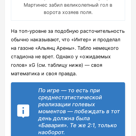
Мартинес забил великолепный гол в
ворота хозяев поля.
На топ-уровне за подобную расточительность
обычно наказывают, что «Интер» и проделал
на газоне «Альянц Арены». Табло немецкого
стадиона не врет. Однако у «ожидаемых
голов» xG (см. таблицу ниже) — своя
математика и своя правда.
По игре — то есть при
среднестатистической
реализации голевых
моментов — побеждать в тот
день должна была
«Бавария». Те же 2:1, только
наоборот.