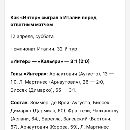
Как «Интер» сыграл в Италии перед
ответным матчем
12 апреля, суббота
Чемпионат Италии, 32-й тур
«Интер» — «Кальяри» — 3:1 (2:0)
Голы «Интера»:
Арнаутович (Аугусто), 13 —
1:0, Л. Мартинес (Арнаутович), 26 — 2:0,
Биссек (Димарко), 55 — 3:1.
Состав:
Зоммер, де Врей, Аугусто, Биссек,
Димарко (Дармиан, 60), Фраттези, Чалханоглу
(Аслани, 84), Барелла, Залевский (Бастони,
67), Арнаутович (Корреа, 59), Л. Мартинес