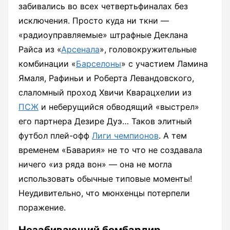
забивались во всех четвертьфиналах без
исключения. Просто куда ни ткни —
«радиоуправляемые» штрафные Деклана
Райса из «
Арсенала
», головокружительные
комбинации «
Барселоны
» с участием Ламина
Ямаля, Рафиньи и Роберта Левандовского,
слаломный проход Хвичи Кварацхелии из
ПСЖ
и неберущийся обводящий «выстрел»
его партнера Дезире Дуэ… Таков элитный
футбол плей-офф
Лиги чемпионов
. А тем
временем «Бавария» не то что не создавала
ничего «из ряда вон» — она не могла
использовать обычные типовые моменты!
Неудивительно, что мюнхенцы потерпели
поражение.
Незабивающий бомбардир