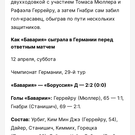
двухходовкой с участием Томаса Мюллера и
Рафаэла Геррейру, а затем Гнабри сам забил
гол-красавец, обыграв по пути нескольких
защитников.
Как «Бавария» сыграла в Германии перед
ответным матчем
12 апреля, суббота
Чемпионат Германии, 29-й тур
«Бавария» — «Боруссия» Д — 2:2 (0:0)
Голы «Баварии»:
Геррейру (Мюллер), 65 — 1:1,
Гнабри (Станишич), 69 — 2:1.
Состав:
Урбиг, Ким Мин Джэ (Геррейру, 54),
Дайер, Станишич, Киммих, Горецка