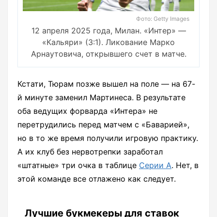
Фото: Getty Images
12 апреля 2025 года, Милан. «Интер» —
«Кальяри» (3:1). Ликование Марко
Арнаутовича, открывшего счет в матче.
Кстати, Тюрам позже вышел на поле — на 67-
й минуте заменил Мартинеса. В результате
оба ведущих форварда «Интера» не
перетрудились перед матчем с «Баварией»,
но в то же время получили игровую практику.
А их клуб без нервотрепки заработал
«штатные» три очка в таблице
Серии А
. Нет, в
этой команде все отлажено как следует.
Лучшие букмекеры для ставок