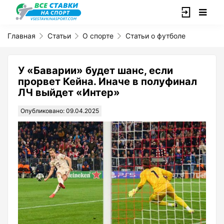
Главная
Статьи
О спорте
Статьи о футболе
У «Баварии» будет шанс, если
прорвет Кейна. Иначе в полуфинал
ЛЧ выйдет «Интер»
Опубликовано: 09.04.2025