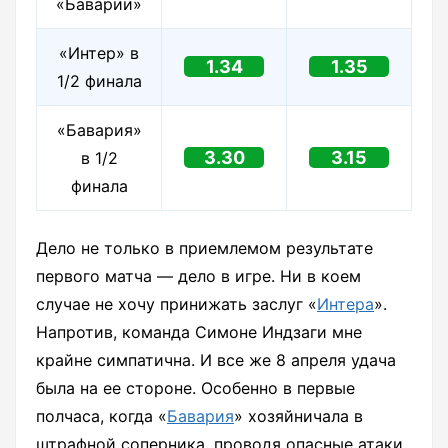
«Баварии»
«Интер» в
1.34
1.35
1/2 финала
«Бавария»
3.30
3.15
в 1/2
финала
Дело не только в приемлемом результате
первого матча — дело в игре. Ни в коем
случае не хочу принижать заслуг «
Интера
».
Напротив, команда Симоне Индзаги мне
крайне симпатична. И все же 8 апреля удача
была на ее стороне. Особенно в первые
полчаса, когда «
Бавария
» хозяйничала в
штрафной соперника, проводя опасные атаки