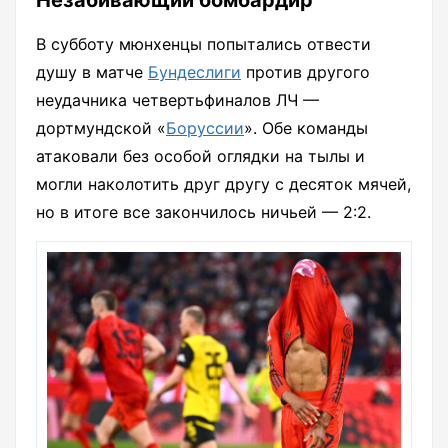
В субботу мюнхенцы попытались отвести
душу в матче
Бундеслиги
против другого
неудачника четвертьфиналов ЛЧ —
дортмундской «
Боруссии
». Обе команды
атаковали без особой оглядки на тылы и
могли наколотить друг другу с десяток мячей,
но в итоге все закончилось ничьей — 2:2.