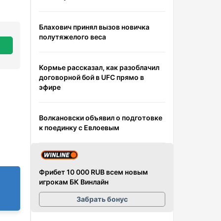
Блахович принял вызов новичка
полутяжелого веса
Кормье рассказал, как разоблачил
договорной бой в UFC прямо в
эфире
Волкановски объявил о подготовке
к поединку с Евлоевым
Фрибет 10 000 RUB всем новым
игрокам БК Винлайн
Забрать бонус