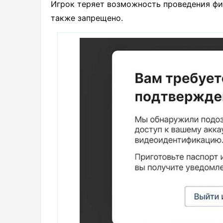
Игрок теряет возможность проведения фи
также запрещено.