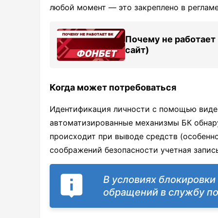
любой момент — это закреплено в регламе
Почему не работает
сайт)
Когда может потребоваться
Идентификация личности с помощью видео
автоматизированные механизмы БК обнар
происходит при выводе средств (особенно
соображений безопасности учетная запис
В условиях блокировки 
обращений в службу п