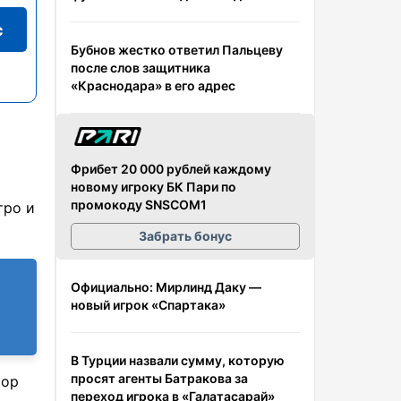
с
Бубнов жестко ответил Пальцеву
после слов защитника
«Краснодара» в его адрес
Фрибет 20 000 рублей каждому
новому игроку БК Пари по
промокоду SNSCOM1
тро и
Забрать бонус
Официально: Мирлинд Даку —
новый игрок «Спартака»
В Турции назвали сумму, которую
просят агенты Батракова за
тор
переход игрока в «Галатасарай»