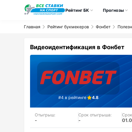
Рейтинг БК
Прогнозы
Главная
Рейтинг букмекеров
Фонбет
Полезн
Видеоидентификация в Фонбет
#4 в рейтинге
4.8
Отыгрыш:
Срок отыгрыша:
Срок
-
-
01.