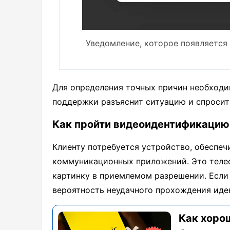
Уведомление, которое появляется
Для определения точных причин необходи
поддержки разъяснит ситуацию и спросит 
Как пройти видеоидентификацию
Клиенту потребуется устройство, обеспе
коммуникационных приложений. Это телеф
картинку в приемлемом разрешении. Если
вероятность неудачного прохождения иде
Как хоро