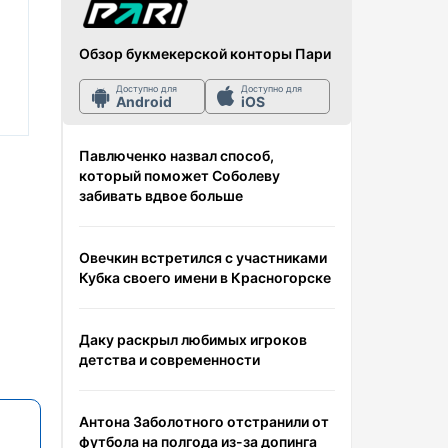
Обзор букмекерской конторы Пари
Доступно для
Доступно для
Android
iOS
Павлюченко назвал способ,
который поможет Соболеву
забивать вдвое больше
Овечкин встретился с участниками
Кубка своего имени в Красногорске
Даку раскрыл любимых игроков
детства и современности
Антона Заболотного отстранили от
футбола на полгода из-за допинга