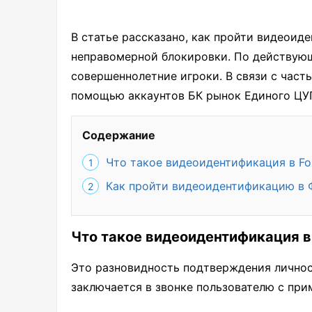
В статье рассказано, как пройти видеоид
неправомерной блокировки. По действующ
совершеннолетние игроки. В связи с час
помощью аккаунтов БК рынок Единого ЦУ
Содержание
Что такое видеоидентификация в Fo
Как пройти видеоидентификацию в 
Что такое видеоидентификация в
Это разновидность подтверждения личнос
заключается в звонке пользователю с при