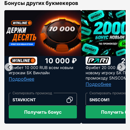
Бонусы других букмекеров
10 000 ₽
20
Фрибет 10 000 RUB всем новым
Фрибет 20 000 рубле
игрокам БК Винлайн
новому игроку БК Пар
промокоду SNSCOM1
Подробнее
Подробнее
STAVKICNT
SNSCOM1
Получить бонус
Получить б