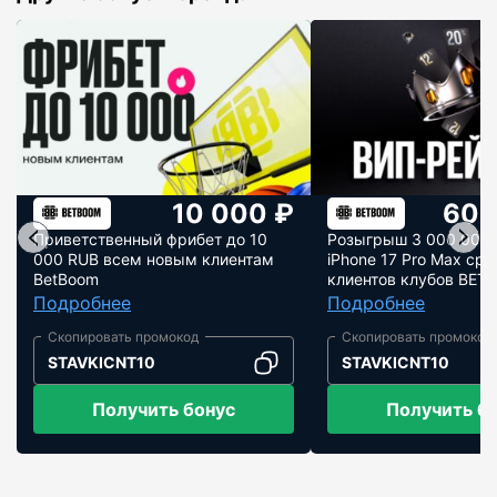
10 000 ₽
600
Приветственный фрибет до 10
Розыгрыш 3 000 000 
000 RUB всем новым клиентам
iPhone 17 Pro Max сре
BetBoom
клиентов клубов BE
Подробнее
Подробнее
STAVKICNT10
STAVKICNT10
Получить бонус
Получить б