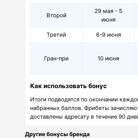
29 мая - 5
Второй
июня
Третий
6-9 июня
Гран-при
10 июня
Как использовать бонус
Итоги подводятся по окончании каждог
набранных баллов. Фрибеты зачисляютс
доставлены адресату в течение 90 дне
Другие бонусы бренда