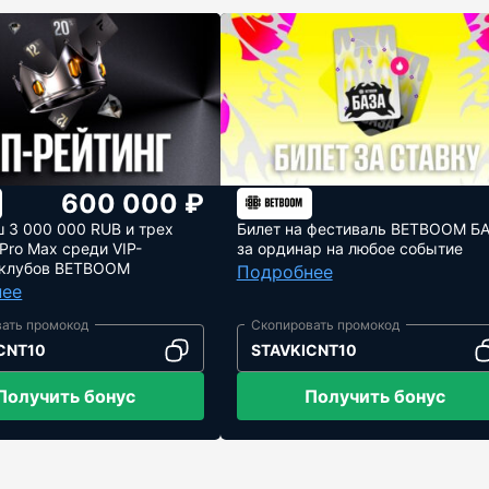
600 000 ₽
 3 000 000 RUB и трех
Билет на фестиваль BETBOOM Б
 Pro Max среди VIP-
за ординар на любое событие
 клубов BETBOOM
Подробнее
нее
CNT10
STAVKICNT10
Получить бонус
Получить бонус