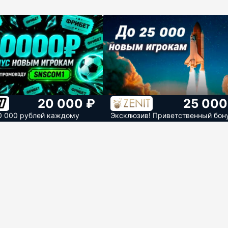
20 000 ₽
25 000
0 000 рублей каждому
Эксклюзив! Приветственный бон
гроку БК Пари по
новым игрокам до 25 000 рубле
ду SNSCOM1
Подробнее
нее
M1
STAVKI
Получить бонус
Получить бонус