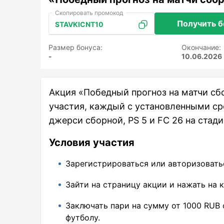
Получить б
STAVKICNT10
Размер бонуса:
Окончание:
-
10.06.2026
Акция «Победный прогноз на матчи сб
участия, каждый с установленными сро
джерси сборной, PS 5 и FC 26 на стади
Условия участия
Зарегистрироваться или авторизовать
Зайти на страницу акции и нажать на 
Заключать пари на сумму от 1000 RUB 
футболу.