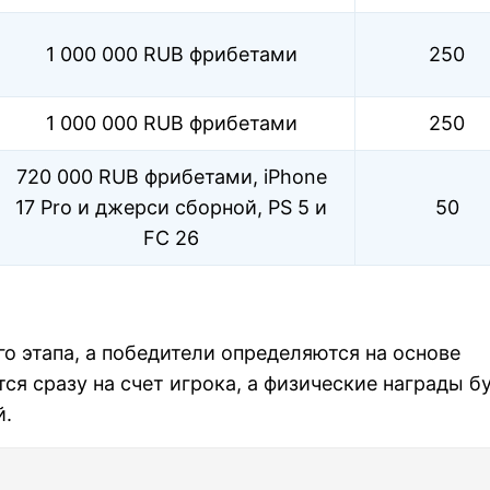
1 000 000 RUB фрибетами
250
1 000 000 RUB фрибетами
250
720 000 RUB фрибетами, iPhone
17 Pro и джерси сборной, PS 5 и
50
FC 26
о этапа, а победители определяются на основе
я сразу на счет игрока, а физические награды б
й.