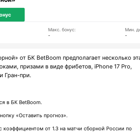
онус
Макс. бонус:
Мин. д
-
-
орной» от БК BetBoom предполагает несколько эт
ками, призами в виде фрибетов, iPhone 17 Pro,
и Гран-при.
ся в БК BetBoom.
кнопку «Оставить прогноз».
с коэффициентом от 1.3 на матчи сборной России по