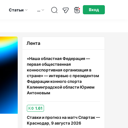
Вход
Статьи
…
Лента
«Наша областная Федерация —
первая общественная
конноспортивная организация в
стране» — интервью с президентом
Федерации конного спорта
Калининградской области Юрием
Антоновым
КФ
1.61
Ставки и прогноз на матч Спартак —
Краснодар, 9 августа 2026