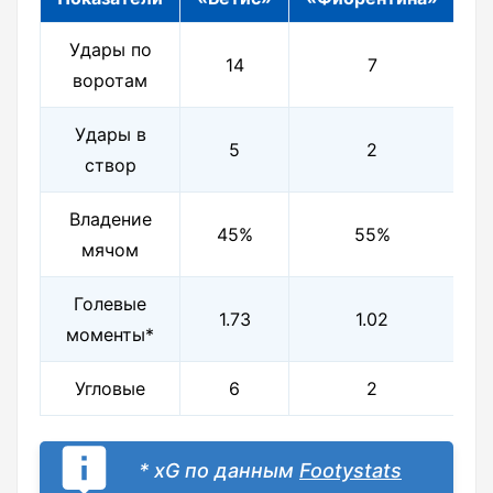
Удары по
14
7
воротам
Удары в
5
2
створ
Владение
45%
55%
мячом
Голевые
1.73
1.02
моменты*
Угловые
6
2
* xG по данным
Footystats