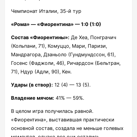
Чемпионат Италии, 35-й тур
«Рома» — «Фиорентина» — 1:0 (1:0)
Состав «Фиорентины»:
Де Хеа, Понграчич
(Кольпани, 71), Комуццо, Мари, Паризи,
Мандрагора, Дзаньоло (Гундмундссон, 61),
Госенс (Фаджоли, 46), Ричардсон (Бельтран,
71), Ндур (Адли, 90), Кен.
Удары (в створ):
12 (4) — 13 (5).
Владение мячом:
41% — 59%.
В целом игра получилась равной.
«Фиорентина», выставившая практически
основной состав, создала не меньше голевых
моментов, однако все они остались