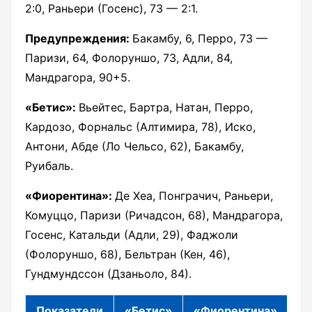
2:0, Раньери (Госенс), 73 — 2:1.
Предупреждения:
Бакамбу, 6, Перро, 73 —
Паризи, 64, Фолоруншо, 73, Адли, 84,
Мандрагора, 90+5.
«Бетис»:
Вьейтес, Бартра, Натан, Перро,
Кардозо, Форнальс (Алтимира, 78), Иско,
Антони, Абде (Ло Чельсо, 62), Бакамбу,
Руибаль.
«Фиорентина»:
Де Хеа, Понграчич, Раньери,
Комуццо, Паризи (Ричадсон, 68), Мандрагора,
Госенс, Катальди (Адли, 29), Фаджоли
(Фолоруншо, 68), Бельтран (Кен, 46),
Гундмундссон (Дзаньоло, 84).
Показатели
«Бетис»
«Фиорентина»