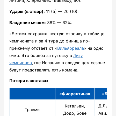
Антони, Х. Эрнандес (Бакамбу, 80).
Удары (в створ):
11 (5) — 20 (10).
Владение мячом:
38% — 62%.
«Бетис» сохранил шестую строчку в таблице
чемпионата и за 4 тура до финиша по-
прежнему отстает от «
Вильярреала
» на одно
очко. Это борьба за путевку в
Лигу
чемпионов
, где Испанию в следующем сезоне
будут представлять пять команд.
Потери в составах
«Фиорентина»
«Бети
Катальди,
Д.Льоре
Травмы
Додо, Бове
Авила, 