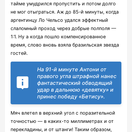
тайме умудрился пропустить и потом долго
не мог отыграться. Аж до 85-й минуты, когда
аргентинцу Ло Чельсо удался эффектный
слаломный проход через добрые полполя —
1:1. Ну а когда пошло компенсированное
время, слово вновь взяла бразильская звезда
гостей.
На 91-й минуте Антони от
правого угла штрафной нанес
фантастический обводящий
удар в дальнюю «девятку» и
принес победу «Бетису».
Мяч влетел в верхний угол с поразительной
точностью — в каких-то миллиметрах и от
перекладины, и от штанги! Таким образом,