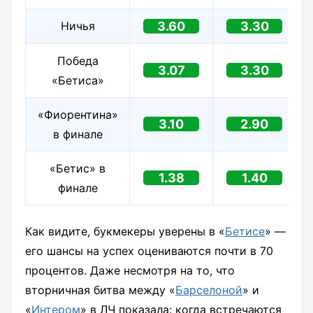
Ничья
3.60
3.30
Победа
3.07
3.30
«Бетиса»
«Фиорентина»
3.10
2.90
в финале
«Бетис» в
1.38
1.40
финале
Как видите, букмекеры уверены в «
Бетисе
» —
его шансы на успех оцениваются почти в 70
процентов. Даже несмотря на то, что
вторничная битва между «
Барселоной
» и
«
Интером
» в ЛЧ показала: когда встречаются