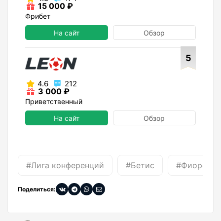
15 000 ₽
Фрибет
На сайт
Обзор
5
4.6
212
3 000 ₽
Приветственный
На сайт
Обзор
#Лига конференций
#Бетис
#Фиоренти
Поделиться: