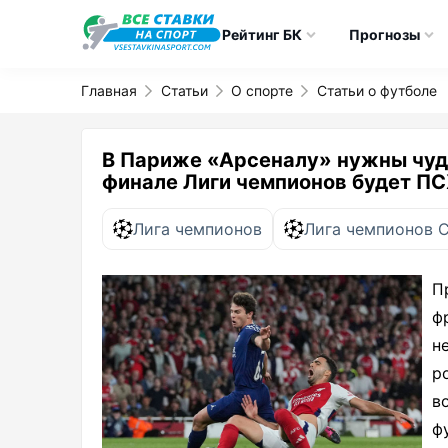
Рейтинг БК
Прогнозы
Главная
Статьи
О спорте
Статьи о футболе
В Париже «Арсеналу» нужны чуд
финале Лиги чемпионов будет П
Лига чемпионов
Лига чемпионов 
П
ф
н
р
в
ф