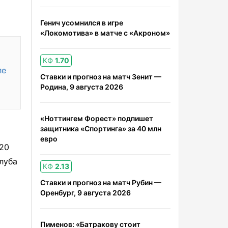
Генич усомнился в игре
«Локомотива» в матче с «Акроном»
КФ
1.70
ле
Ставки и прогноз на матч Зенит —
Родина, 9 августа 2026
«Ноттингем Форест» подпишет
защитника «Спортинга» за 40 млн
евро
020
луба
КФ
2.13
Ставки и прогноз на матч Рубин —
Оренбург, 9 августа 2026
Пименов: «Батракову стоит