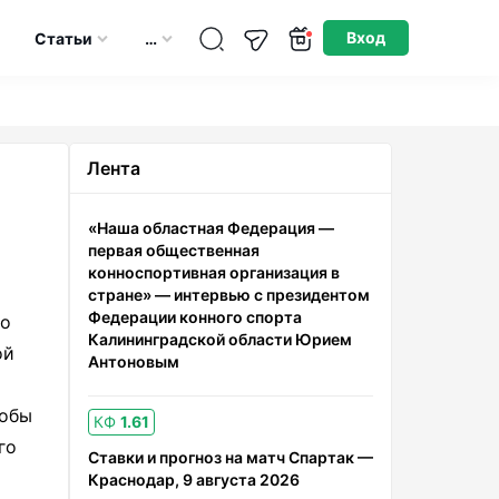
Опубликовано: 04.04.2025
Вход
Статьи
…
Лента
«Наша областная Федерация —
первая общественная
конноспортивная организация в
стране» — интервью с президентом
Федерации конного спорта
во
Калининградской области Юрием
ой
Антоновым
тобы
КФ
1.61
го
Ставки и прогноз на матч Спартак —
Краснодар, 9 августа 2026