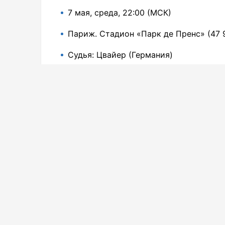
7 мая, среда, 22:00 (МСК)
Париж. Стадион «Парк де Пренс» (47 
Судья: Цвайер (Германия)
Первый матч — 1:0
Коэффициенты на матч
ПСЖ — «Арсенал
Исходы
Победа ПСЖ
Ничья
Победа «Арсенала»
ПСЖ в финале