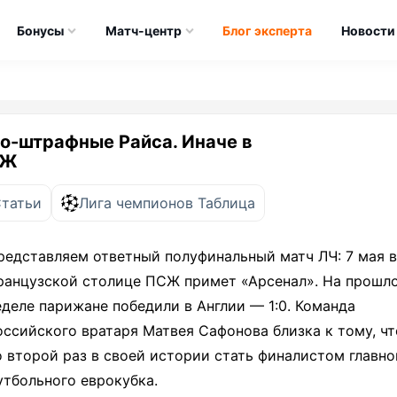
Бонусы
Матч-центр
Блог эксперта
Новости
о-штрафные Райса. Иначе в
СЖ
Статьи
Лига чемпионов Таблица
редставляем ответный полуфинальный матч ЛЧ: 7 мая 
ранцузской столице ПСЖ примет «Арсенал». На прошл
еделе парижане победили в Англии — 1:0. Команда
оссийского вратаря Матвея Сафонова близка к тому, ч
о второй раз в своей истории стать финалистом главно
утбольного еврокубка.