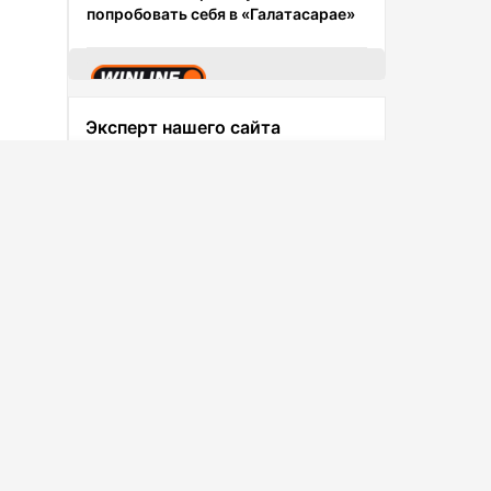
попробовать себя в «Галатасарае»
Обзор букмекерской конторы
Эксперт нашего сайта
Винлайн
Доступно для
Доступно для
Лев Тигай
Android
iOS
Ведущий эксперт сайта
КФ
1.70
Ставки и прогноз на матч Динамо
Москва — Динамо Махачкала, 9
августа 2026
Ещенко оценил переход Даку в
«Спартак»
КФ
2.01