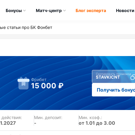
Бонусы
Матч-центр
Блог эксперта
Новости
ые статьи про БК Фонбет
STAVKICNT
Фрибет
15 000 ₽
Получить бону
 действия:
Мин. депозит:
Мин. коэф.:
01.2027
-
от 1.01 до 3.00