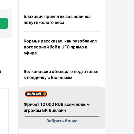
Блахович принял вызов новичка
полутяжелого веса
Кормье рассказал, как разоблачил
договорной бой в UFC прямо в
эфире
а
Волкановски объявил о подготовке
к поединку с Евлоевым
Фрибет 10 000 RUB всем новым
игрокам БК Винлайн
Забрать бонус