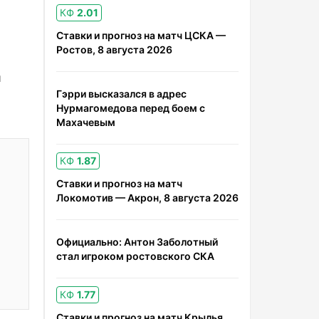
КФ
2.01
Ставки и прогноз на матч ЦСКА —
Ростов, 8 августа 2026
и
Гэрри высказался в адрес
Нурмагомедова перед боем с
Махачевым
КФ
1.87
Ставки и прогноз на матч
Локомотив — Акрон, 8 августа 2026
Официально: Антон Заболотный
стал игроком ростовского СКА
КФ
1.77
Ставки и прогноз на матч Крылья