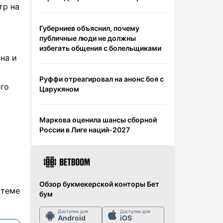
тр на
Губерниев объяснил, почему
публичные люди не должны
избегать общения с болельщиками
на и
Руффи отреагировал на анонс боя с
го
Царукяном
Маркова оценила шансы сборной
России в Лиге наций-2027
Обзор букмекерской конторы Бет
стеме
бум
Доступно для
Доступно для
Android
iOS