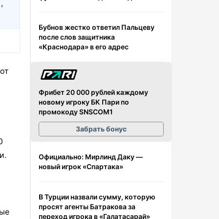
,
Бубнов жестко ответил Пальцеву
после слов защитника
«Краснодара» в его адрес
 от
Фрибет 20 000 рублей каждому
новому игроку БК Пари по
промокоду SNSCOM1
Забрать бонус
0
и.
Официально: Мирлинд Даку —
новый игрок «Спартака»
В Турции назвали сумму, которую
просят агенты Батракова за
ные
переход игрока в «Галатасарай»