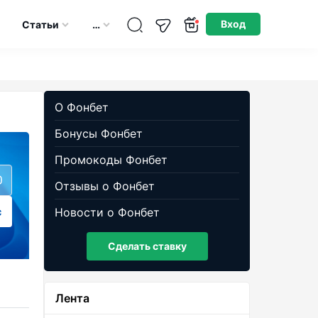
Обновлено: 24.07.2026
Вход
Статьи
…
О Фонбет
Бонусы Фонбет
Промокоды Фонбет
Отзывы о Фонбет
с
Новости о Фонбет
Сделать ставку
Лента