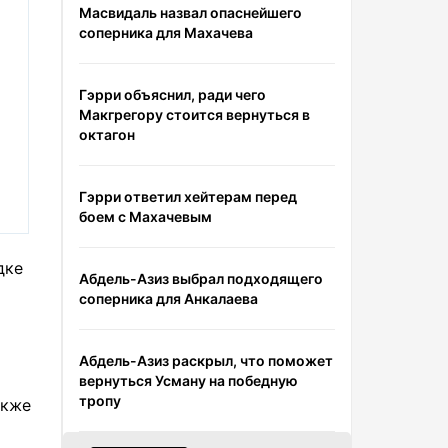
Масвидаль назвал опаснейшего
соперника для Махачева
Гэрри объяснил, ради чего
Макгрегору стоится вернуться в
октагон
Гэрри ответил хейтерам перед
боем с Махачевым
дке
Абдель-Азиз выбрал подходящего
соперника для Анкалаева
Абдель-Азиз раскрыл, что поможет
вернуться Усману на победную
тропу
акже