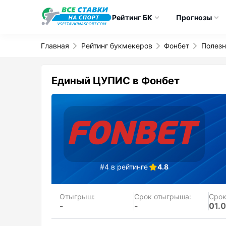
Рейтинг БК
Прогнозы
Главная
Рейтинг букмекеров
Фонбет
Полезн
Единый ЦУПИС в Фонбет
#4 в рейтинге
4.8
Отыгрыш:
Срок отыгрыша:
Срок
-
-
01.