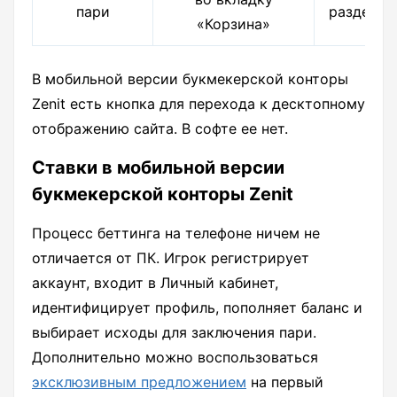
пари
раздел «
«Корзина»
В мобильной версии букмекерской конторы
Zenit есть кнопка для перехода к десктопному
отображению сайта. В софте ее нет.
Ставки в мобильной версии
букмекерской конторы Zenit
Процесс беттинга на телефоне ничем не
отличается от ПК. Игрок регистрирует
аккаунт, входит в Личный кабинет,
идентифицирует профиль, пополняет баланс и
выбирает исходы для заключения пари.
Дополнительно можно воспользоваться
эксклюзивным предложением
на первый