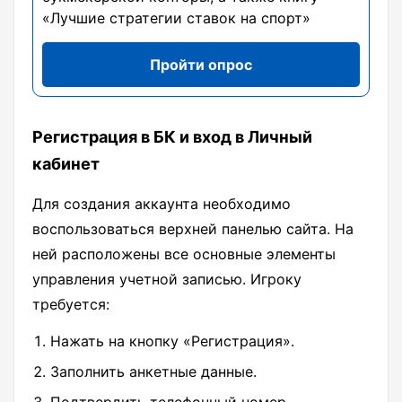
«Лучшие стратегии ставок на спорт»
Пройти опрос
Регистрация в БК и вход в Личный
кабинет
Для создания аккаунта необходимо
воспользоваться верхней панелью сайта. На
ней расположены все основные элементы
управления учетной записью. Игроку
требуется:
Нажать на кнопку «Регистрация».
Заполнить анкетные данные.
Подтвердить телефонный номер.