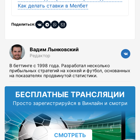
Фонбет
Как делать ставки в Мелбет
Поделиться:
Вадим Лынковский
Редактор
В беттинге с 1998 года. Разработал несколько
прибыльных стратегий на хоккей и футбол, основанных
на показателях продвинутой статистики.
БЕСПЛАТНЫЕ ТРАНСЛЯЦИИ
Просто зарегистрируйся в Винлайн и смотри
СМОТРЕТЬ