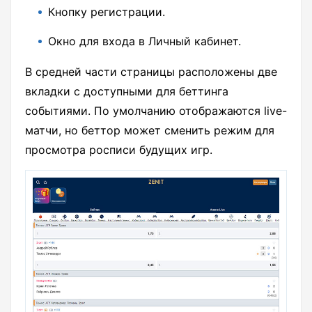
Кнопку регистрации.
Окно для входа в Личный кабинет.
В средней части страницы расположены две
вкладки с доступными для беттинга
событиями. По умолчанию отображаются live-
матчи, но беттор может сменить режим для
просмотра росписи будущих игр.