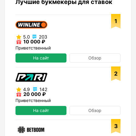
Лучшие букмекеры для ставок
1
5.0
203
10 000 ₽
Приветственный
На сайт
Обзор
2
4.9
142
20 000 ₽
Приветственный
На сайт
Обзор
3