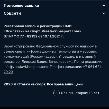
Полезные ссылки
Соцсети
Реестровая запись о регистрации СМИ
«Все ставки на спорт. Vsestavkinasport.com»
ЭЛ № ФС 77 - 82192 от 10.11.2021 г.
Зарегистрировано Федеральной службой по надзору в
сфере связи, информационных технологий и массовых
коммуникаций (Роскомнадзор). Учредитель и главный
редактор: Линьков Вадим Вячеславович. Почта редакции:
info@vsestavkinasport.com
; Телефон редакции:
+7 961 621
20 20
2026 © Ставки на спорт. Все права защищены
Для лиц старше 18 лет