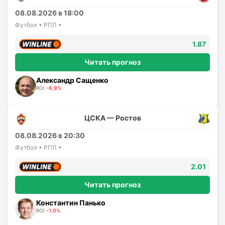
08.08.2026 в 18:00
Футбол • РПЛ •
1.87
Читать прогноз
Александр Сащенко
ROI
-6,9%
ЦСКА — Ростов
08.08.2026 в 20:30
Футбол • РПЛ •
2.01
Читать прогноз
Константин Панько
ROI
-1,0%