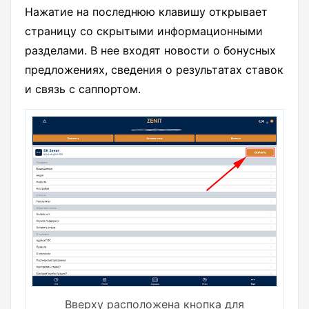
Нажатие на последнюю клавишу открывает
страницу со скрытыми информационными
разделами. В нее входят новости о бонусных
предложениях, сведения о результатах ставок
и связь с саппортом.
Вверху расположена кнопка для