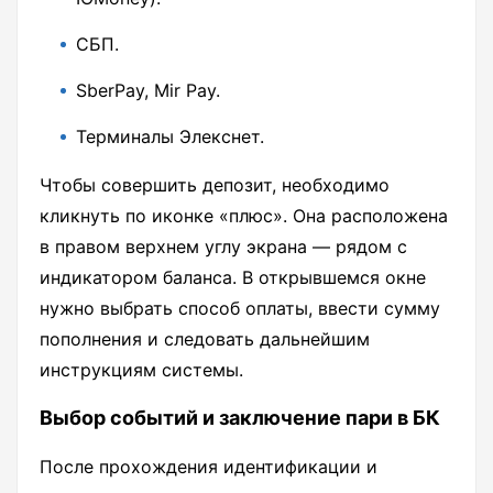
СБП.
SberPay, Mir Pay.
Терминалы Элекснет.
Чтобы совершить депозит, необходимо
кликнуть по иконке «плюс». Она расположена
в правом верхнем углу экрана — рядом с
индикатором баланса. В открывшемся окне
нужно выбрать способ оплаты, ввести сумму
пополнения и следовать дальнейшим
инструкциям системы.
Выбор событий и заключение пари в БК
После прохождения идентификации и