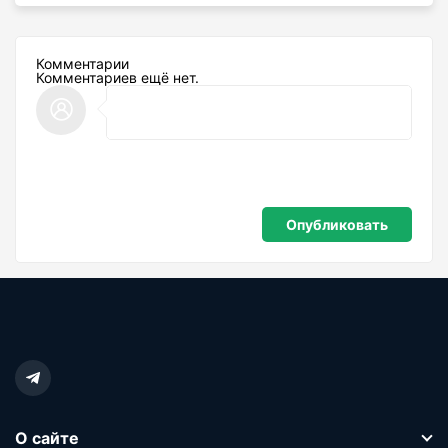
Комментарии
Комментариев ещё нет.
О сайте