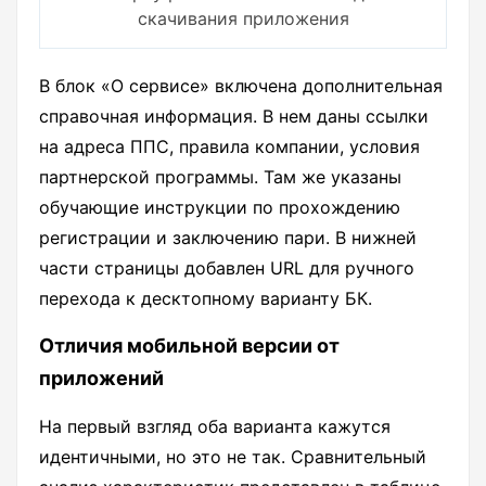
скачивания приложения
В блок «О сервисе» включена дополнительная
справочная информация. В нем даны ссылки
на адреса ППС, правила компании, условия
партнерской программы. Там же указаны
обучающие инструкции по прохождению
регистрации и заключению пари. В нижней
части страницы добавлен URL для ручного
перехода к десктопному варианту БК.
Отличия мобильной версии от
приложений
На первый взгляд оба варианта кажутся
идентичными, но это не так. Сравнительный