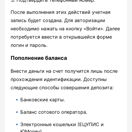
После выполнения этих действий учетная
запись будет создана. Для авторизации
необходимо нажать на кнопку «Войти». Далее
потребуется ввести в открывшейся форме
логин и пароль.
Пополнение баланса
Внести деньги на счет получится лишь после
прохождения идентификации. Доступны
следующие способы совершения депозита:
Банковские карты.
Баланс сотового оператора.
Электронные кошельки (ЕЦУПИС и
ЮMoney).