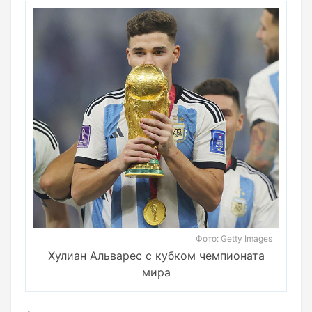
Фото: Getty Images
Хулиан Альварес с кубком чемпионата
мира