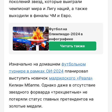
поколений звезд, которые выиграли
чемпионат мира и Лигу наций, а также
выходили в финалы ЧМ и Евро.
Футбол на
Олимпиаде-2024 в
инфографике
Читать также
Изначально на домашнем
футбольном
турнире в рамках ОИ-2024
планировал
выступить новичок
мадридского «Реала»
Килиан Мбаппе. Однако даже в отсутствие
звездного форварда «трехцветные» не
потеряли статус главных претендентов на
золотые медали.