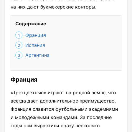
на них дают букмекерские конторы.
Содержание
Франция
Испания
Аргентина
Франция
«Трехцветные» играют на родной земле, что
всегда дает дополнительное преимущество.
Франция славится футбольными академиями
и молодежными командами. За последние
годы они вырастили сразу несколько