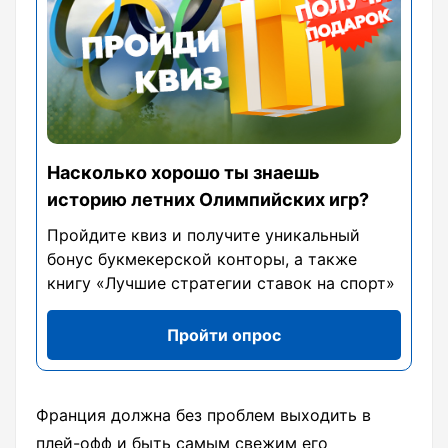
Насколько хорошо ты знаешь
историю летних Олимпийских игр?
Пройдите квиз и получите уникальный
бонус букмекерской конторы, а также
книгу «Лучшие стратегии ставок на спорт»
Пройти опрос
Франция должна без проблем выходить в
плей-офф и быть самым свежим его