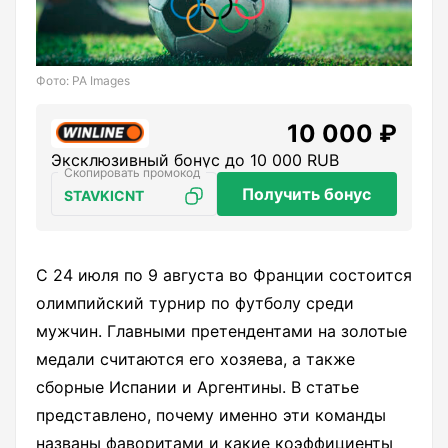
Фото: PA Images
10 000 ₽
Эксклюзивный бонус до 10 000 RUB
Получить бонус
STAVKICNT
С 24 июля по 9 августа во Франции состоится
олимпийский турнир по футболу среди
мужчин. Главными претендентами на золотые
медали считаются его хозяева, а также
сборные Испании и Аргентины. В статье
представлено, почему именно эти команды
названы фаворитами и какие коэффициенты