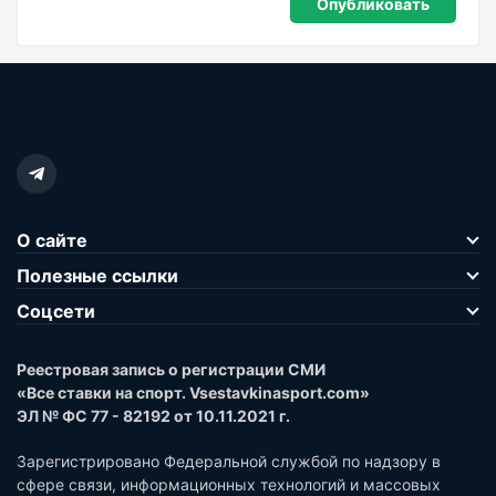
О сайте
Полезные ссылки
Соцсети
Реестровая запись о регистрации СМИ
«Все ставки на спорт. Vsestavkinasport.com»
ЭЛ № ФС 77 - 82192 от 10.11.2021 г.
Зарегистрировано Федеральной службой по надзору в
сфере связи, информационных технологий и массовых