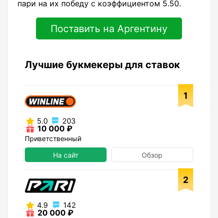
пари на их победу с коэффициентом 5.50.
Поставить на Аргентину
Лучшие букмекеры для ставок
1
5.0
203
10 000 ₽
Приветственный
На сайт
Обзор
2
4.9
142
20 000 ₽