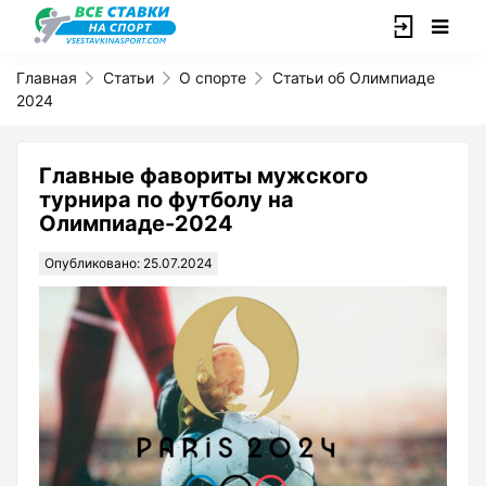
Главная
Статьи
О спорте
Статьи об Олимпиаде
2024
Главные фавориты мужского
турнира по футболу на
Олимпиаде-2024
Опубликовано: 25.07.2024