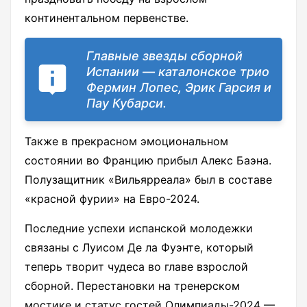
континентальном первенстве.
Главные звезды сборной
Испании — каталонское трио
Фермин Лопес, Эрик Гарсия и
Пау Кубарси.
Также в прекрасном эмоциональном
состоянии во Францию прибыл Алекс Баэна.
Полузащитник «Вильярреала» был в составе
«красной фурии» на Евро-2024.
Последние успехи испанской молодежки
связаны с Луисом Де ла Фуэнте, который
теперь творит чудеса во главе взрослой
сборной. Перестановки на тренерском
мостике и статус гостей Олимпиады-2024 —