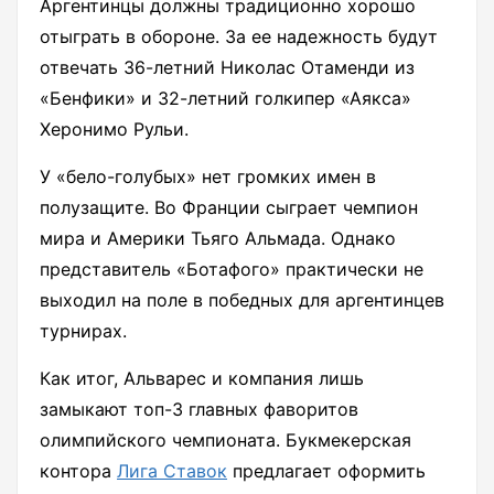
Аргентинцы должны традиционно хорошо
отыграть в обороне. За ее надежность будут
отвечать 36-летний Николас Отаменди из
«Бенфики» и 32-летний голкипер «Аякса»
Херонимо Рульи.
У «бело-голубых» нет громких имен в
полузащите. Во Франции сыграет чемпион
мира и Америки Тьяго Альмада. Однако
представитель «Ботафого» практически не
выходил на поле в победных для аргентинцев
турнирах.
Как итог, Альварес и компания лишь
замыкают топ-3 главных фаворитов
олимпийского чемпионата. Букмекерская
контора
Лига Ставок
предлагает оформить