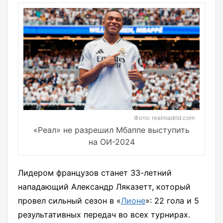
Фото: realmadrid.com
«Реал» не разрешил Мбаппе выступить
на ОИ-2024
Лидером французов станет 33-летний
нападающий Александр Ляказетт, который
провел сильный сезон в «
Лионе
»: 22 гола и 5
результативных передач во всех турнирах.