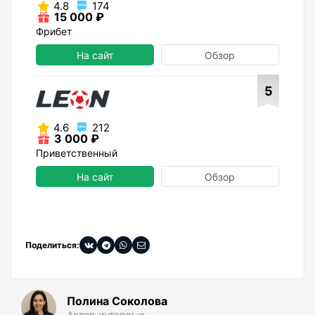
4.8
174
15 000 ₽
Фрибет
На сайт
Обзор
5
4.6
212
3 000 ₽
Приветственный
На сайт
Обзор
Поделиться:
Полина Соколова
Автор интервью