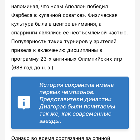
напоминая, что «сам Аполлон победил
Фарбеса в кулачной схватке». Физическая
культура была в центре внимания, а
спарринги являлись ее неотъемлемой частью.
Популярность таких турниров у зрителей
привела к включению дисциплины в
программу 23-х античных Олимпийских игр
(688 год до н. э.).
История сохранила имена
первых чемпионов.
Представители династии
Диагорас были почитаемы
так же, как современные
звезды.
Однако во время состязания за спиной