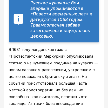
Русские кулачные бои
впервые упоминаются в
«Повести временных лет» и
датируются 1068 годом.
Травмоопасная забава
категорически осуждалась
церковью.
В 1681 году лондонская газета
«Протестантский Меркурий» опубликовала
статью о нашумевшем поединке на кулаках —
новом салонном развлечении, устроенном с
целью повеселить британскую знать. На
событии присутствовала большая часть
местной аристократии, но без дам, не
способных, как считалось, пережить это
зрелище. Из таких боев впоследствии