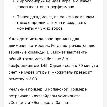
У «россонери» не идет игра, а «Лечче»
показывает овер-перформанс.
Пошел дождь/снег, из-за чего командам
тяжело продвигать мяч и создавать
моменты у чужих ворот.
У каждого исхода свои причины для
движения котировок. Когда встречаются две
забивные команды, БК может выставить
общий тотал матча больше 3 с
коэффициентом 1.45. Однако если к 70 минуте
счет не будет открыт, множитель превысит
отметку в 3.00.
Реальный пример. В испанской Примере
встречались аутсайдеры чемпионата —
«Хетафе» и «Эспаньол». За счет