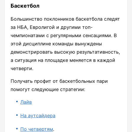
Баскетбол
Большинство поклонников баскетбола следят
за НБА, Евролигой и другими топ-
чемпионатами с регулярными сенсациями. В
этой дисциплине команды вынуждены
демонстрировать высокую результативность,
а ситуация на площадке меняется в каждой
четверти.
Получать профит от баскетбольных пари
помогут следующие стратегии:
Лайв
На аутсайдера
По четвертям
.