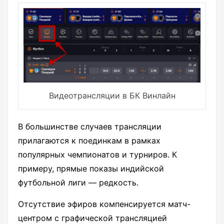
Видеотрансляции в БК Винлайн
В большинстве случаев трансляции
прилагаются к поединкам в рамках
популярных чемпионатов и турниров. К
примеру, прямые показы индийской
футбольной лиги — редкость.
Отсутствие эфиров компенсируется матч-
центром с графической трансляцией