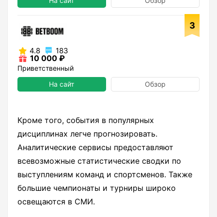
На сайт
Обзор
3
4.8
183
10 000 ₽
Приветственный
На сайт
Обзор
Кроме того, события в популярных
дисциплинах легче прогнозировать.
Аналитические сервисы предоставляют
всевозможные статистические сводки по
выступлениям команд и спортсменов. Также
большие чемпионаты и турниры широко
освещаются в СМИ.