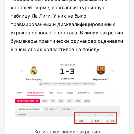
хорошей форме, возглавляя турнирную
таблицу Ла Лиги. У них не было
травмированных и дисквалифицированных
игроков основного состава. В линии закрытия
букмекеры практически одинаково оценивали
шансы обоих коллективов на победу.
Котировки линии закрытия