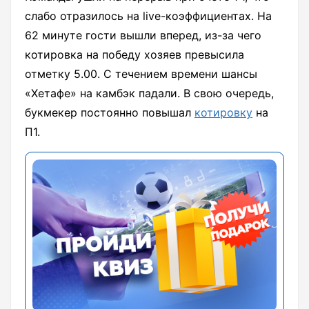
слабо отразилось на live-коэффициентах. На
62 минуте гости вышли вперед, из-за чего
котировка на победу хозяев превысила
отметку 5.00. С течением времени шансы
«Хетафе» на камбэк падали. В свою очередь,
букмекер постоянно повышал
котировку
на
П1.