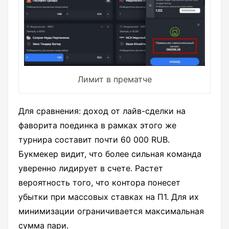
Лимит в прематче
Для сравнения: доход от лайв-сделки на
фаворита поединка в рамках этого же
турнира составит почти 60 000 RUB.
Букмекер видит, что более сильная команда
уверенно лидирует в счете. Растет
вероятность того, что контора понесет
убытки при массовых ставках на П1. Для их
минимизации ограничивается максимальная
сумма пари.