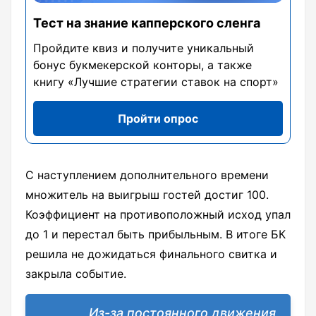
Тест на знание капперского сленга
Пройдите квиз и получите уникальный
бонус букмекерской конторы, а также
книгу «Лучшие стратегии ставок на спорт»
Пройти опрос
С наступлением дополнительного времени
множитель на выигрыш гостей достиг 100.
Коэффициент на противоположный исход упал
до 1 и перестал быть прибыльным. В итоге БК
решила не дожидаться финального свитка и
закрыла событие.
Из-за постоянного движения