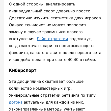
С одной стороны, анализировать
индивидуальный спорт довольно просто.
Достаточно изучить статистику двух игроков.
Однако теннисист не может попросить
замену в случае травмы или плохого
выступления.
Лайв-стратегии
подскажут,
когда заключать пари на проигрывающего
фаворита, на кого ставить после первого сета
и как действовать при счете 40:40 в гейме.
Киберспорт
Эта дисциплина охватывает большое
количество компьютерных игр.
Универсальные стратегии беттинга по типу
догона
актуальны для каждой из них.
Узконаправленные методы учитывают