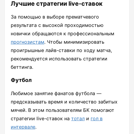
Лучшие стратегии live-ставок
За помощью в выборе прематчевого
результата с высокой проходимостью
новички обращаются к профессиональным
прогнозистам
. Чтобы минимизировать
проигрышные лайв-ставки по ходу матча,
рекомендуется использовать стратегии
беттинга.
Футбол
Любимое занятие фанатов футбола —
предсказывать время и количество забитых
мячей. В этом пользователям БК помогают
стратегии live-ставок на
тотал
и
гол в
интервале
.