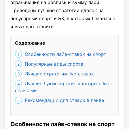
ограничения на роспись и сумму пари.
Приведены лучшие стратегии сделок на
популярный спорт и БК, в которых безопасно
и выгодно ставить.
Содержание
Особенности лайв-ставок на спорт
Популярные виды спорта
Лучшие стратегии live-ставок
Лучшие букмекерские конторы с live-
ставками
Рекомендации для ставок в лайве
Особенности лайв-ставок на спорт