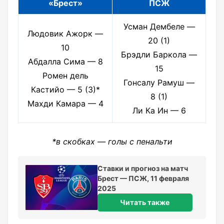
«Брест»
ПСЖ
Усман Дембеле —
Людовик Ажорк —
20 (1)
10
Брэдли Баркола —
Абдалла Сима — 8
15
Ромен дель
Гонсалу Рамуш —
Кастийо — 5 (3)*
8 (1)
Махди Камара — 4
Ли Ка Ин — 6
*в скобках — голы с пенальти
Ставки и прогноз на матч
Брест — ПСЖ, 11 февраля
2025
Читать также