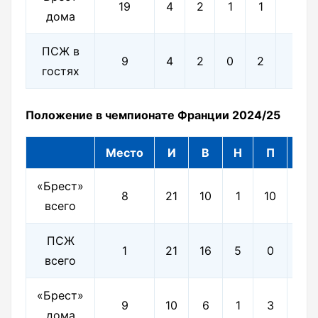
19
4
2
1
1
4-5
дома
ПСЖ в
9
4
2
0
2
7-4
гостях
Положение в чемпионате Франции 2024/25
Место
И
В
Н
П
Мя
«Брест»
33
8
21
10
1
10
всего
3
ПСЖ
58
1
21
16
5
0
всего
2
«Брест»
9
10
6
1
3
21-
дома