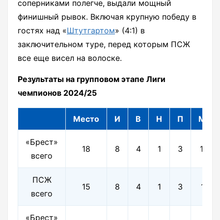
соперниками полегче, выдали мощный
финишный рывок. Включая крупную победу в
гостях над «
Штутгартом
» (4:1) в
заключительном туре, перед которым ПСЖ
все еще висел на волоске.
Результаты на групповом этапе Лиги
чемпионов 2024/25
Место
И
В
Н
П
Мячи
«Брест»
18
8
4
1
3
10-11
всего
ПСЖ
15
8
4
1
3
14-9
всего
«Брест»