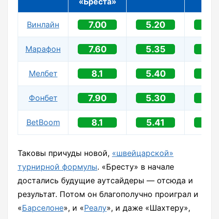
«Бреста»
ПС
Винлайн
7.00
5.20
1.3
Марафон
7.60
5.35
1.3
Мелбет
8.1
5.40
1.3
Фонбет
7.90
5.30
1.3
BetBoom
8.1
5.41
1.3
Таковы причуды новой,
«швейцарской»
турнирной формулы
. «Бресту» в начале
достались будущие аутсайдеры — отсюда и
результат. Потом он благополучно проиграл и
«
Барселоне
», и «
Реалу
», и даже «Шахтеру»,