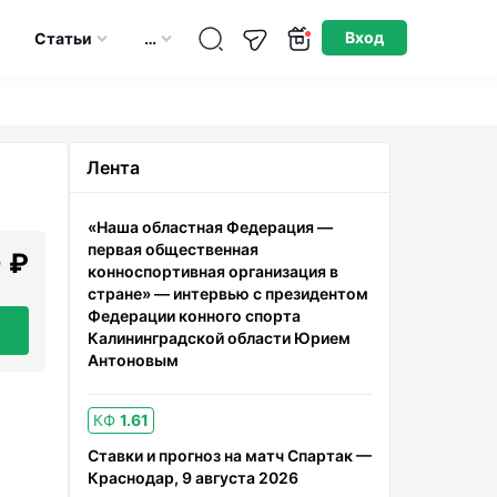
Опубликовано: 31.01.2025
Вход
Статьи
…
Лента
«Наша областная Федерация —
первая общественная
 ₽
конноспортивная организация в
стране» — интервью с президентом
Федерации конного спорта
Калининградской области Юрием
Антоновым
КФ
1.61
Ставки и прогноз на матч Спартак —
Краснодар, 9 августа 2026