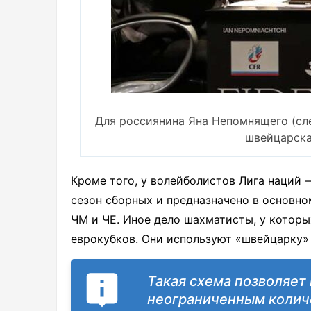
Для россиянина Яна Непомнящего (сл
швейцарска
Кроме того, у волейболистов Лига наций 
сезон сборных и предназначено в основн
ЧМ и ЧЕ. Иное дело шахматисты, у которы
еврокубков. Они используют «швейцарку» б
Такая схема позволяет 
неограниченным колич