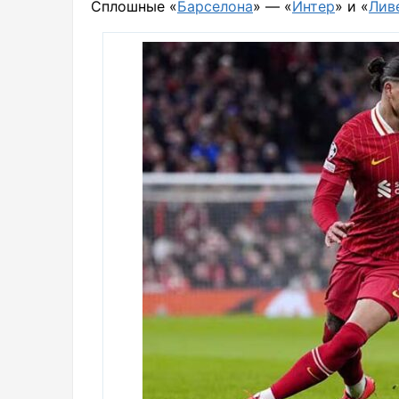
Сплошные «
Барселона
» — «
Интер
» и «
Лив