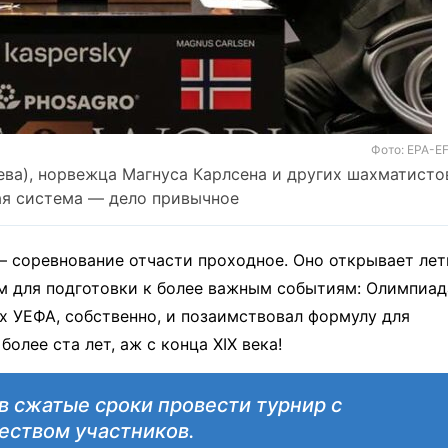
Фото: ЕРА-Е
ева), норвежца Магнуса Карлсена и других шахматисто
я система — дело привычное
— соревнование отчасти проходное. Оно открывает ле
ом для подготовки к более важным событиям: Олимпиад
х УЕФА, собственно, и позаимствовал формулу для
олее ста лет, аж с конца ХIХ века!
в сжатые сроки провести турнир с
еством участников.