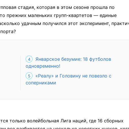
пповая стадия, которая в этом сезоне прошла по
то прежних маленьких групп-квартетов — единые
асколько удачным получился этот эксперимент, практи
спорта?
Январское безумие: 18 футболов
одновременно!
«Реалу» и Головину не повезло с
соперниками
ся только волейбольная Лига наций, где 16 сборных
там все разбивается на несколько коротких кусков, ког