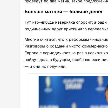
проведут по два матча. Такое предложени
Больше матчей — больше денег
Тут кто-нибудь неверняка спросит: а ради
подчиненным вдруг приспичило переделыва
Многие считают, что к реформам чиновник
Разговоры о создании чисто коммерческо
Европе с периодичностью раз в несколько 
пойдут дела в будущем, особенно если ни
— и они их получили.