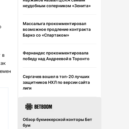
неудобным соперником «Зенита»
Массалыга прокомментировал
о
возможное продление контракта
Барко со «Спартаком»
Фернандес прокомментировала
 в
победу над Андреевой в Торонто
как
ремен
Сергачев вошел в топ-20 лучших
защитников НХЛ по версии сайта
лиги
Обзор букмекерской конторы Бет
бум