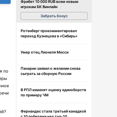
Фрибет 10 000 RUB всем новым
игрокам БК Винлайн
Забрать бонус
Ротенберг прокомментировал
переход Кузнецова в «Сибирь»
Умер отец Лионеля Месси
Панарин заявил о желании снова
я по
сыграть за сборную России
еры
нное
В РПЛ изменят оценку единоборств
речи
по примеру ЧМ
Фернандес стала третьей канадкой
ей?
с 10 победами над топ-10