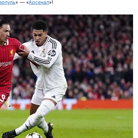
ерпуль
» — «
Арсенал
»!