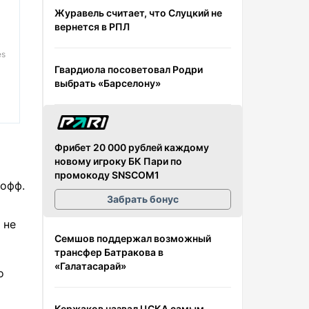
Журавель считает, что Слуцкий не
вернется в РПЛ
es
Гвардиола посоветовал Родри
выбрать «Барселону»
Фрибет 20 000 рублей каждому
новому игроку БК Пари по
промокоду SNSCOM1
-офф.
Забрать бонус
 не
Семшов поддержал возможный
трансфер Батракова в
«Галатасарай»
о
Кержаков назвал ЦСКА самым