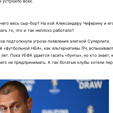
е устроило всех.
 чего весь сыр-бор? На кой Александеру Чеферину и ег
ть то, что и так неплохо работало?
ов подтолкнула угроза появления элитной Суперлиги.
й «футбольной НБА», как альтернативы ЛЧ, вспыхивают
лет. Пока УЕФА удается гасить «бунты», но кто знает, 
чего не предпринимать. А так богатые клубы хотели пе