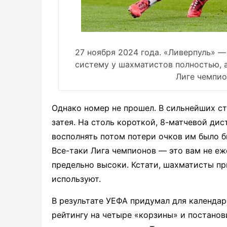
27 ноября 2024 года. «Ливерпуль» 
систему у шахматистов полностью, 
Лиге чемпио
Однако номер не прошел. В сильнейших ст
затея. На столь короткой, 8-матчевой дис
восполнять потом потери очков им было б
Все-таки Лига чемпионов — это вам не еж
предельно высоки. Кстати, шахматисты п
используют.
В результате УЕФА придумал для календар
рейтингу на четыре «корзины» и постанов