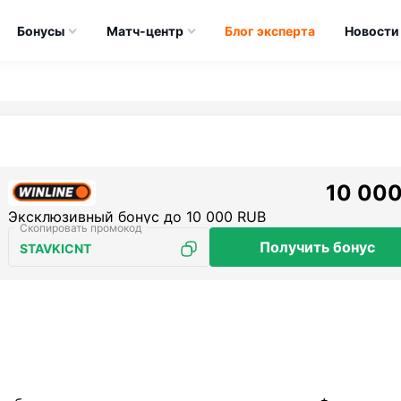
Бонусы
Матч-центр
Блог эксперта
Новости
10 000
Эксклюзивный бонус до 10 000 RUB
Получить бонус
STAVKICNT