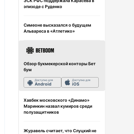
ЭСК РФС поддержала Карасева в
эпизоде с Руденко
Симеоне высказался о будущем
Альвареса в «Атлетико»
Обзор букмекерской конторы Бет
бум
Доступно для
Доступно для
Android
iOS
Хавбек московского «Динамо»
Маринкин назвал кумиров среди
полузащитников
Журавель считает, что Слуцкий не