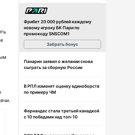
Фрибет 20 000 рублей каждому
новому игроку БК Пари по
ять
промокоду SNSCOM1
ие
Забрать бонус
ным
Панарин заявил о желании снова
сыграть за сборную России
В РПЛ изменят оценку единоборств
ы
по примеру ЧМ
ячи.
Фернандес стала третьей канадкой
с 10 победами над топ-10