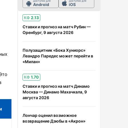
Доступно для
Доступно для
Android
iOS
КФ
2.13
Ставки и прогноз на матч Рубин —
Оренбург, 9 августа 2026
Полузащитник «Бока Хуниорс»
ных
Леандро Паредес может перейти в
«Милан»
Это
КФ
1.70
в
Ставки и прогноз на матч Динамо
Москва — Динамо Махачкала, 9
августа 2026
и
Лончар оценил возможное
возвращение Дзюбы в «Акрон»