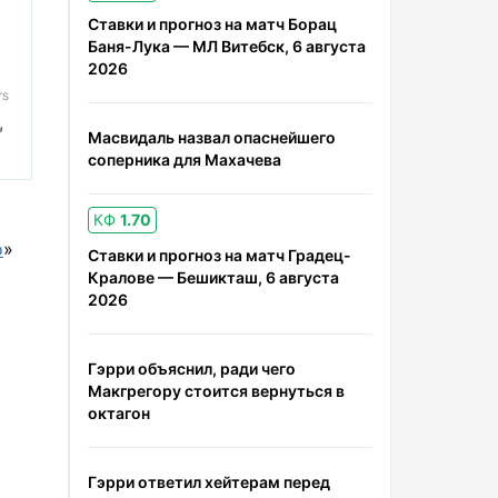
Ставки и прогноз на матч Борац
Баня-Лука — МЛ Витебск, 6 августа
2026
rs
,
Масвидаль назвал опаснейшего
соперника для Махачева
м
КФ
1.70
о
»
Ставки и прогноз на матч Градец-
Кралове — Бешикташ, 6 августа
2026
Гэрри объяснил, ради чего
Макгрегору стоится вернуться в
октагон
Гэрри ответил хейтерам перед