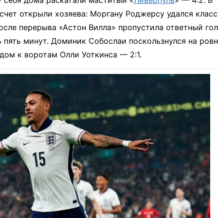
 себя дома раскатали маститый «
Ливерпуль
» — 4:2. В
 счет открыли хозяева: Моргану Роджерсу удался клас
после перерыва «Астон Вилла» пропустила ответный гол
 пять минут. Доминик Собослаи поскользнулся на ров
дом к воротам Олли Уоткинса — 2:1.