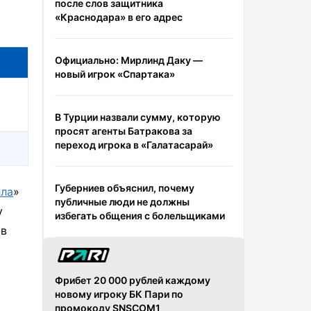
после слов защитника
«Краснодара» в его адрес
Официально: Мирлинд Даку —
новый игрок «Спартака»
В Турции назвали сумму, которую
просят агенты Батракова за
переход игрока в «Галатасарай»
Губерниев объяснил, почему
лла
»
публичные люди не должны
у
избегать общения с болельщиками
 в
Фрибет 20 000 рублей каждому
новому игроку БК Пари по
промокоду SNSCOM1