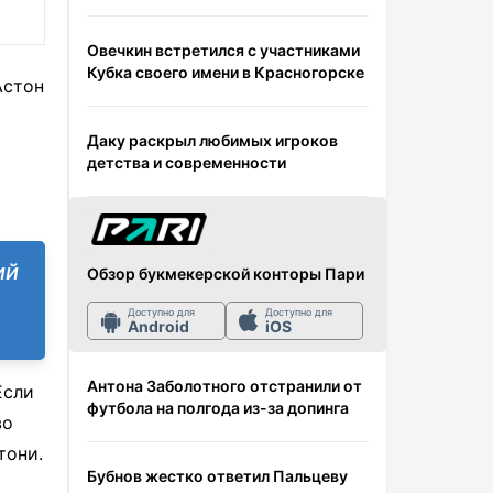
Овечкин встретился с участниками
Кубка своего имени в Красногорске
Астон
Даку раскрыл любимых игроков
детства и современности
ий
Обзор букмекерской конторы Пари
Доступно для
Доступно для
Android
iOS
Антона Заболотного отстранили от
Если
футбола на полгода из-за допинга
во
тони.
Бубнов жестко ответил Пальцеву