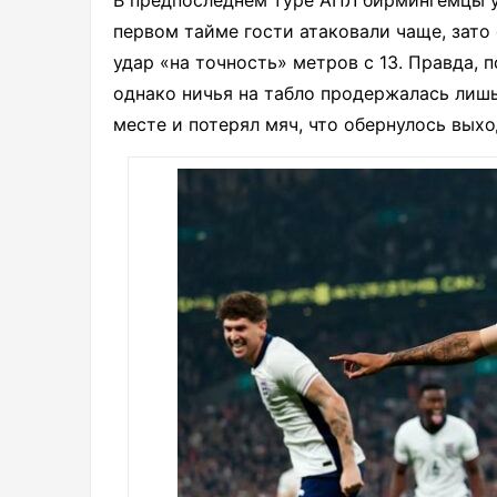
В предпоследнем туре АПЛ бирмингемцы у
первом тайме гости атаковали чаще, зато
удар «на точность» метров с 13. Правда, 
однако ничья на табло продержалась лишь
месте и потерял мяч, что обернулось выхо