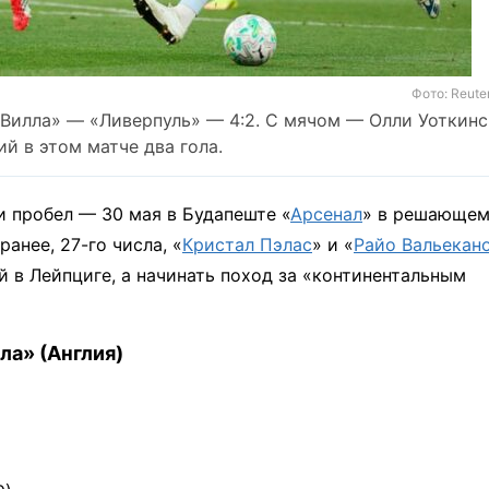
Фото: Reute
 Вилла» — «Ливерпуль» — 4:2. С мячом — Олли Уоткинс
й в этом матче два гола.
 пробел — 30 мая в Будапеште «
Арсенал
» в решающе
ранее, 27-го числа, «
Кристал Пэлас
» и «
Райо Вальекан
 в Лейпциге, а начинать поход за «континентальным
ла» (Англия)