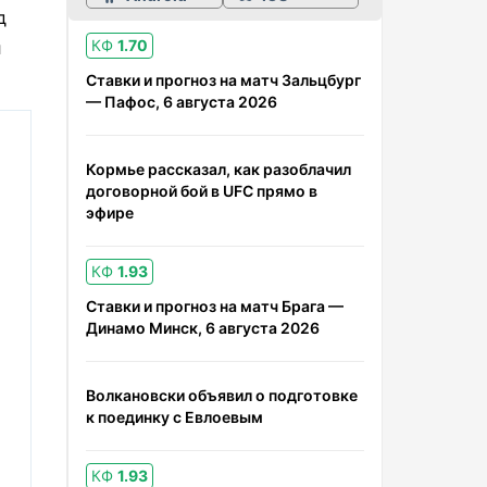
д
КФ
1.70
л
Ставки и прогноз на матч Зальцбург
— Пафос, 6 августа 2026
Кормье рассказал, как разоблачил
договорной бой в UFC прямо в
эфире
КФ
1.93
Ставки и прогноз на матч Брага —
Динамо Минск, 6 августа 2026
Волкановски объявил о подготовке
к поединку с Евлоевым
КФ
1.93