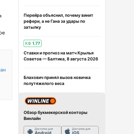
Перейра объяснил, почему винит
я
рефери, а не Гана за удары по
затылку
ое
КФ
1.77
Ставки и прогноз на матч Крылья
Советов — Балтика, 8 августа 2026
кан
Блахович принял вызов новичка
полутяжелого веса
Обзор букмекерской конторы
Винлайн
Доступно для
Доступно для
Android
iOS