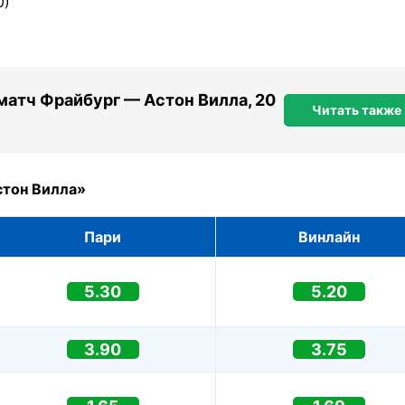
0)
 матч Фрайбург — Астон Вилла, 20
Читать также
стон Вилла»
Пари
Винлайн
5.30
5.20
3.90
3.75