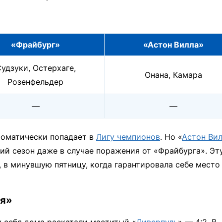
«Фрайбург»
«Астон Вилла»
удзуки, Остерхаге,
Онана, Камара
Розенфельдер
—
—
томатически попадает в
Лигу чемпионов
. Но «
Астон Ви
ий сезон даже в случае поражения от «Фрайбурга». Эт
, в минувшую пятницу, когда гарантировала себе место
ля»