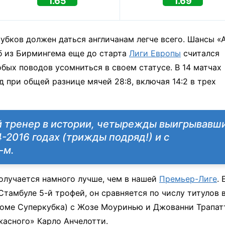
1.65
1.69
кубков должен даться англичанам легче всего. Шансы «
б из Бирмингема еще до старта
Лиги Европы
считался
бых поводов усомниться в своем статусе. В 14 матчах
 при общей разнице мячей 28:8, включая 14:2 в трех
 тренер в истории, четырежды выигрывавш
4-2016 годах (трижды подряд!) и с
-м.
получается намного лучше, чем в нашей
Премьер-Лиге
. 
Стамбуле 5-й трофей, он сравняется по числу титулов 
роме Суперкубка) с Жозе Моуринью и Джованни Трапат
жасного» Карло Анчелотти.