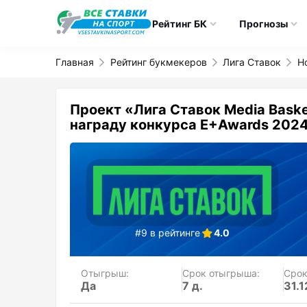
Рейтинг БК
Прогнозы
Главная
Рейтинг букмекеров
Лига Ставок
Н
Проект «Лига Ставок Media Bask
награду конкурса E+Awards 202
#9 в рейтинге
4.0
Отыгрыш:
Срок отыгрыша:
Срок
Да
7 д.
31.