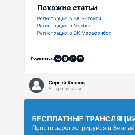
Похожие статьи
Регистрация в БК Бетсити
Регистрация в Мелбет
Регистрация в БК Марафонбет
Поделиться:
Сергей Козлов
Автор новостей
БЕСПЛАТНЫЕ ТРАНСЛЯЦИ
Просто зарегистрируйся в Винлай