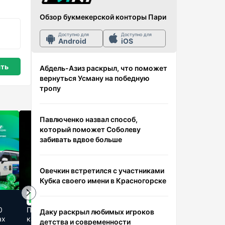
Обзор букмекерской конторы Пари
Доступно для
Доступно для
Android
iOS
Абдель-Азиз раскрыл, что поможет
вернуться Усману на победную
тропу
Павлюченко назвал способ,
который поможет Соболеву
забивать вдвое больше
Овечкин встретился с участниками
Кубка своего имени в Красногорске
8 000 ₽
0
Приветственный фрибет 8000 RUB
Розыгрыш 342 
Даку раскрыл любимых игроков
ах
каждому новому игроку
фрибетами и р
детства и современности