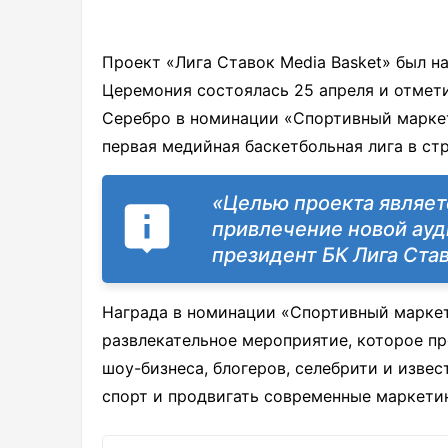
Проект «Лига Ставок Media Basket» был н
Церемония состоялась 25 апреля и отмет
Серебро в номинации «Спортивный маркети
первая медийная баскетбольная лига в ст
«Целью проекта являет
привлечение новой ауд
президент БК Лига Ста
Награда в номинации «Спортивный маркет
развлекательное мероприятие, которое пр
шоу-бизнеса, блогеров, селебрити и изве
спорт и продвигать современные маркети