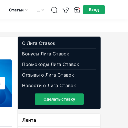
Опубликовано: 27.04.2024
Вход
Статьи
…
О Лига Ставок
Бонусы Лига Ставок
Промокоды Лига Ставок
Отзывы о Лига Ставок
с
Новости о Лига Ставок
Сделать ставку
Лента