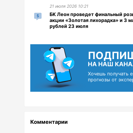
21 июля 2026 10:21
БК Леон проведет финальный ро
акции «Золотая лихорадка» и 3 м
рублей 23 июля
ПОДПИ
НА НАШ КАНА
Хочешь получать 
прогнозы от экспе
Комментарии