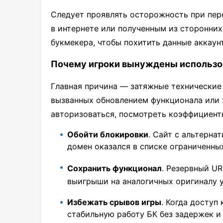
Следует проявлять осторожность при пер
в интернете или полученным из сторонни
букмекера, чтобы похитить данные аккаунт
Почему игроки вынуждены использо
Главная причина — затяжные технические
вызванных обновлением функционала или 
авторизоваться, посмотреть коэффициенты
Обойти блокировки
. Сайт с альтерн
домен оказался в списке ограниченны
Сохранить функционал
. Резервный U
выигрыши на аналогичных оригиналу у
Избежать срывов игры
. Когда доступ
стабильную работу БК без задержек и