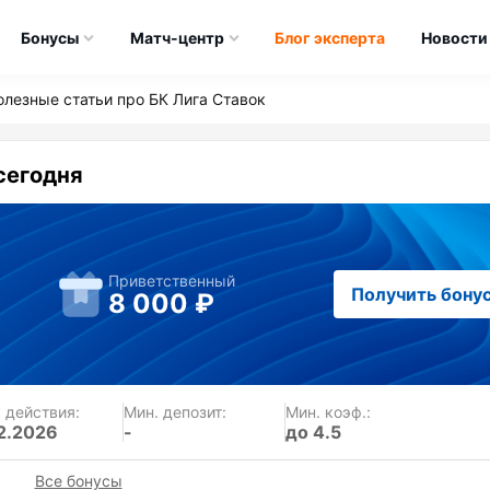
Бонусы
Матч-центр
Блог эксперта
Новости
олезные статьи про БК Лига Ставок
сегодня
Приветственный
Получить бону
8 000 ₽
 действия:
Мин. депозит:
Мин. коэф.:
12.2026
-
до 4.5
Все бонусы