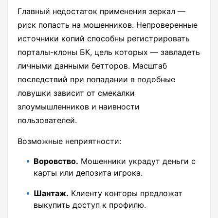
Главный недостаток применения зеркал —
риск попасть на мошенников. Непроверенные
источники копий способны регистрировать
порталы-клоны БК, цель которых — завладеть
личными данными бетторов. Масштаб
последствий при попадании в подобные
ловушки зависит от смекалки
злоумышленников и наивности
пользователей.
Возможные неприятности:
Воровство.
Мошенники украдут деньги с
карты или депозита игрока.
Шантаж.
Клиенту конторы предложат
выкупить доступ к профилю.