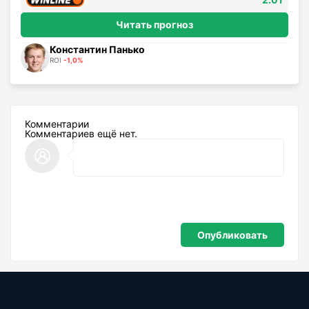
Читать прогноз
Константин Панько
ROI
-1,0%
Комментарии
Комментариев ещё нет.