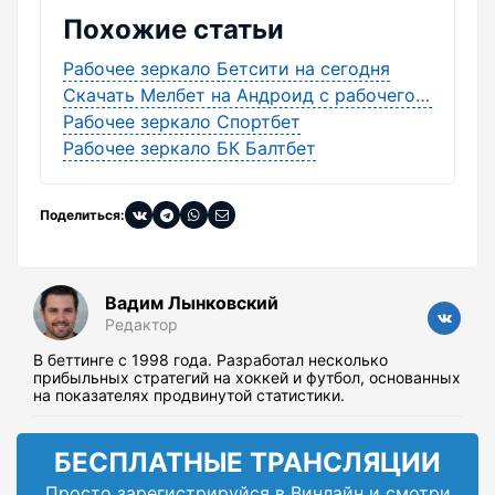
Похожие статьи
Рабочее зеркало Бетсити на сегодня
Скачать Мелбет на Андроид с рабочего
зеркала
Рабочее зеркало Спортбет
Рабочее зеркало БК Балтбет
Поделиться:
Вадим Лынковский
Редактор
В беттинге с 1998 года. Разработал несколько
прибыльных стратегий на хоккей и футбол, основанных
на показателях продвинутой статистики.
БЕСПЛАТНЫЕ ТРАНСЛЯЦИИ
Просто зарегистрируйся в Винлайн и смотри