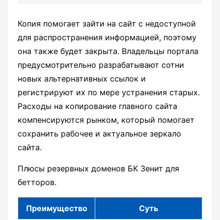
Копия помогает зайти на сайт с недоступной
для распространения информацией, поэтому
она также будет закрыта. Владельцы портала
предусмотрительно разрабатывают сотни
новых альтернативных ссылок и
регистрируют их по мере устранения старых.
Расходы на копирование главного сайта
компенсируются рынком, который помогает
сохранить рабочее и актуальное зеркало
сайта.
Плюсы резервных доменов БК Зенит для
бетторов.
Преимущество
Суть