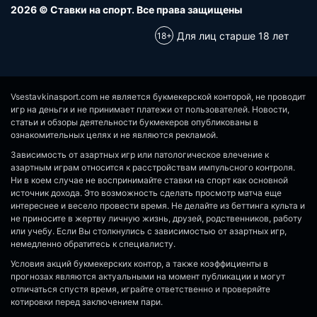
2026 © Ставки на спорт. Все права защищены
Для лиц старше 18 лет
Vsestavkinasport.com не является букмекерской конторой, не проводит
игр на деньги и не принимает платежи от пользователей. Новости,
статьи и обзоры деятельности букмекеров опубликованы в
ознакомительных целях и не являются рекламой.
Зависимость от азартных игр или патологическое влечение к
азартным играм относится к расстройствам импульсного контроля.
Ни в коем случае не воспринимайте ставки на спорт как основной
источник дохода. Это возможность сделать просмотр матча еще
интереснее и весело провести время. Не делайте из беттинга культа и
не приносите в жертву личную жизнь, друзей, родственников, работу
или учебу. Если Вы столкнулись с зависимостью от азартных игр,
немедленно обратитесь к специалисту.
Условия акций букмекерских контор, а также коэффициенты в
прогнозах являются актуальными на момент публикации и могут
отличаться спустя время, играйте ответственно и проверяйте
котировки перед заключением пари.