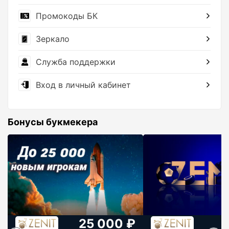
Промокоды БК
Зеркало
Служба поддержки
Вход в личный кабинет
Бонусы букмекера
25 000 ₽
5