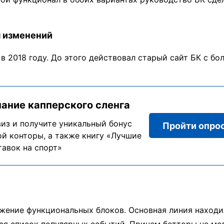
я изменений
в 2018 году. До этого действовал старый сайт БК с бо
нание капперского сленга
из и получите уникальный бонус
Пройти опро
й конторы, а также книгу «Лучшие
тавок на спорт»
ожение функциональных блоков. Основная линия находи