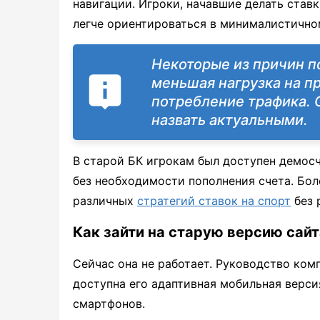
навигации. Игроки, начавшие делать став
легче ориентироваться в минималистично
Некоторые из причин п
меньшая нагрузка на п
потребление трафика. 
назвать актуальными.
В старой БК игрокам был доступен демосч
без необходимости пополнения счета. Бол
различных
стратегий ставок на спорт
без 
Как зайти на старую версию сайта
Сейчас она не работает. Руководство ком
доступна его адаптивная мобильная верс
смартфонов.