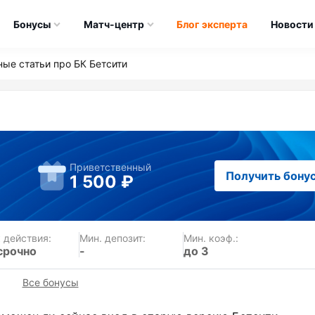
Бонусы
Матч-центр
Блог эксперта
Новости
ые статьи про БК Бетсити
Приветственный
Получить бону
1 500 ₽
 действия:
Мин. депозит:
Мин. коэф.:
срочно
-
до 3
Все бонусы