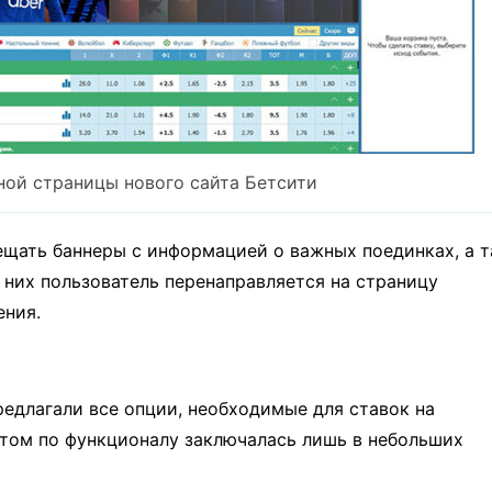
ной страницы нового сайта Бетсити
ещать баннеры с информацией о важных поединках, а 
 них пользователь перенаправляется на страницу
ения.
едлагали все опции, необходимые для ставок на
йтом по функционалу заключалась лишь в небольших