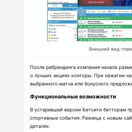
Внешний вид глав
После ребрендинга компания начала разм
о лучших акциях конторы. При нажатии на
выбранного матча или бонусного предлож
Функциональные возможности
В устаревшей версии Бетсити бетторам пр
спортивные события. Разница с новым са
деталях.