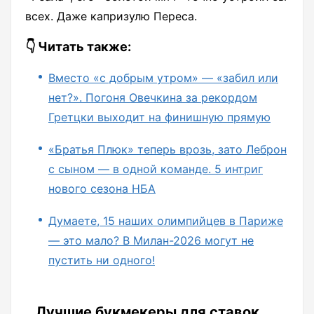
всех. Даже капризулю Переса.
👇 Читать также:
Вместо «с добрым утром» — «забил или
нет?». Погоня Овечкина за рекордом
Гретцки выходит на финишную прямую
«Братья Плюк» теперь врозь, зато Леброн
с сыном — в одной команде. 5 интриг
нового сезона НБА
Думаете, 15 наших олимпийцев в Париже
— это мало? В Милан-2026 могут не
пустить ни одного!
Лучшие букмекеры для ставок