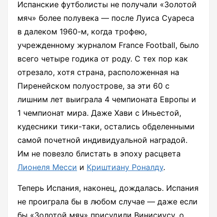
Испанские футболисты не получали «Золотой
мяч» более полувека — после Луиса Суареса
в далеком 1960-м, когда трофею,
учрежденному журналом France Football, было
всего четыре годика от роду. С тех пор как
отрезало, хотя страна, расположенная на
Пиренейском полуострове, за эти 60 с
лишним лет выиграла 4 чемпионата Европы и
1 чемпионат мира. Даже Хави с Иньестой,
кудесники тики-таки, остались обделенными
самой почетной индивидуальной наградой.
Им не повезло блистать в эпоху расцвета
Лионеля Месси
и
Криштиану Роналду
.
Теперь Испания, наконец, дождалась. Испания
не проиграла бы в любом случае — даже если
бы «Золотой мяч» присудили Винисиусу, о