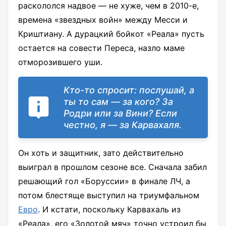
раскололся надвое — не хуже, чем в 2010-е,
времена «звездных войн» между Месси и
Криштиану. А дурацкий бойкот «Реала» пусть
остается на совести Переса, назло маме
отморозившего уши.
Кто-то спросит: послушай, а
ты то сам — за кого? За
Родри или за Вини? Если
честно, я — за Карвахаля.
Он хоть и защитник, зато действительно
выиграл в прошлом сезоне все. Сначала забил
решающий гол «Боруссии» в финале ЛЧ, а
потом блестяще выступил на триумфальном
Евро
. И кстати, поскольку Карвахаль из
«Реала», его «Золотой мяч» точно устроил бы