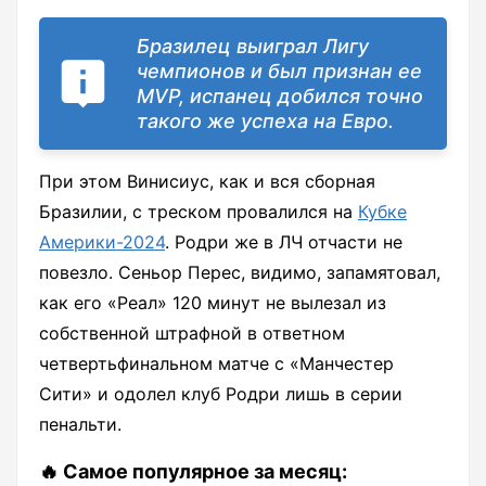
Бразилец выиграл Лигу
чемпионов и был признан ее
MVP, испанец добился точно
такого же успеха на Евро.
При этом Винисиус, как и вся сборная
Бразилии, с треском провалился на
Кубке
Америки-2024
. Родри же в ЛЧ отчасти не
повезло. Сеньор Перес, видимо, запамятовал,
как его «Реал» 120 минут не вылезал из
собственной штрафной в ответном
четвертьфинальном матче с «Манчестер
Сити» и одолел клуб Родри лишь в серии
пенальти.
🔥 Самое популярное за месяц: