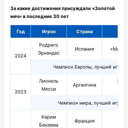
За какие достижения присуждали «Золотой
мяч» в последние 30 лет
Год
Игрок
Страна
Родриго
Испания
«Манче
Эрнандес
2024
Чемпион Европы, лучший игрок
Лионель
ПСЖ
Аргентина
Месси
Ма
2023
Чемпион мира, лучший игрок
Карим
Франция
«
Бензема