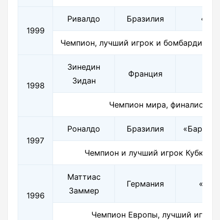
Ривалдо
Бразилия
«Бар
1999
Чемпион, лучший игрок и бомбардир К
Зинедин
Франция
«Юв
Зидан
1998
Чемпион мира, финалист Л
Роналдо
Бразилия
«Барсело
1997
Чемпион и лучший игрок Кубка А
Маттиас
Германия
«Бор
Заммер
1996
Чемпион Европы, лучший игрок