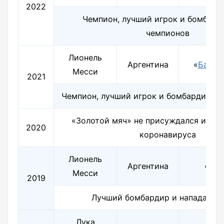
2022
Чемпион, лучший игрок и бомбард
чемпионов
Лионель
Аргентина
«
Барсе
Месси
2021
Чемпион, лучший игрок и бомбардир К
«Золотой мяч» не присуждался из-за
2020
коронавируса
Лионель
Аргентина
«Бар
Месси
2019
Лучший бомбардир и нападающ
Лука