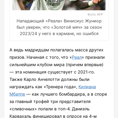
Фото: AFP
Нападающий «Реала» Винисиус Жуниор
был уверен, что «Золотой мяч» за сезон
2023/24 у него в кармане, но ошибся
А ведь мадридцам полагалась масса других
призов. Начиная с того, что «
Реал
» признали
сильнейшим клубом мира (причем впервые)
— эта номинация существует с 2021-го.
Также Карло Анчелотти должны были
награждать как «Тренера года»,
Килиана
Мбаппе
— как лучшего бомбардира, а в споре
за главный трофей три представителя
«cливочных» попали в топ-4. Даниэль
Карвахаль финишировал в опросе на 4-м