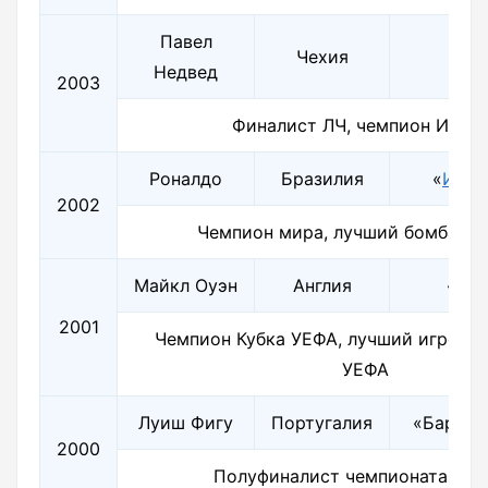
Павел
Чехия
«
Юв
Недвед
2003
Финалист ЛЧ, чемпион Итал
Роналдо
Бразилия
«
Инте
2002
Чемпион мира, лучший бомбард
Майкл Оуэн
Англия
«
Лив
2001
Чемпион Кубка УЕФА, лучший игрок С
УЕФА
Луиш Фигу
Португалия
«Барсел
2000
Полуфиналист чемпионата Евр