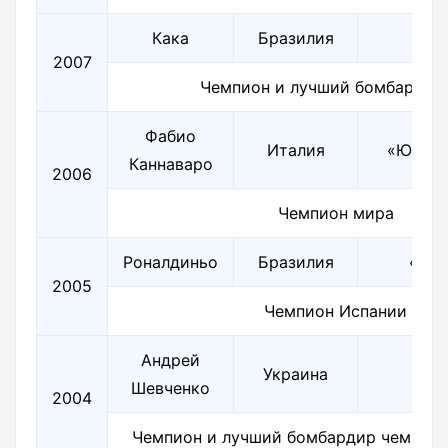
Кака
Бразилия
«М
2007
Чемпион и лучший бомбардир
Фабио
Италия
«Ювент
Каннаваро
2006
Чемпион мира
Роналдиньо
Бразилия
«Бар
2005
Чемпион Испании
Андрей
Украина
«
М
Шевченко
2004
Чемпион и лучший бомбардир чемпион