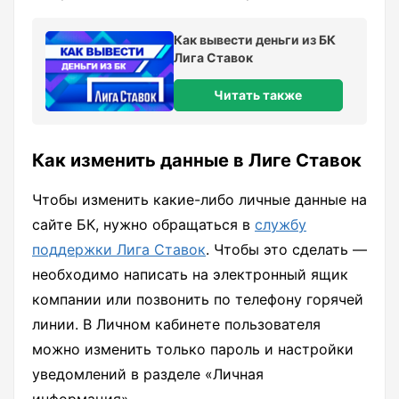
Как вывести деньги из БК
Лига Ставок
Читать также
Как изменить данные в Лиге Ставок
Чтобы изменить какие-либо личные данные на
сайте БК, нужно обращаться в
службу
поддержки Лига Ставок
. Чтобы это сделать —
необходимо написать на электронный ящик
компании или позвонить по телефону горячей
линии. В Личном кабинете пользователя
можно изменить только пароль и настройки
уведомлений в разделе «Личная
информация».