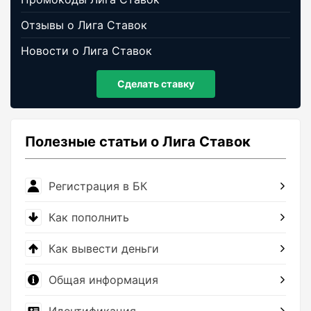
Отзывы о Лига Ставок
Новости о Лига Ставок
Сделать ставку
Полезные статьи о Лига Ставок
Регистрация в БК
Как пополнить
Как вывести деньги
Общая информация
Идентификация