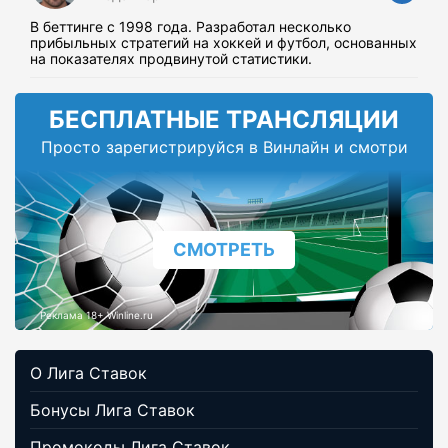
В беттинге с 1998 года. Разработал несколько
прибыльных стратегий на хоккей и футбол, основанных
на показателях продвинутой статистики.
БЕСПЛАТНЫЕ ТРАНСЛЯЦИИ
Просто зарегистрируйся в Винлайн и смотри
СМОТРЕТЬ
Реклама 18+ Winline.ru
О Лига Ставок
Бонусы Лига Ставок
Промокоды Лига Ставок