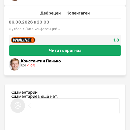
Дебрецен — Копенгаген
06.08.2026 в 20:00
Футбол • Лига конференций •
1.8
Читать прогноз
Константин Панько
ROI
-1,0%
Комментарии
Комментариев ещё нет.