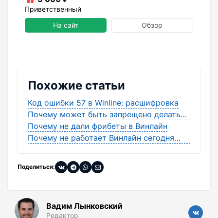
Приветственный
На сайт
Обзор
Похожие статьи
Код ошибки 57 в Winline: расшифровка
Почему может быть запрещено делать
прогнозы в Фонбет
Почему не дали фрибеты в Винлайн
Почему не работает Винлайн сегодня
(приложение и сайт)
Поделиться:
Вадим Лынковский
Редактор