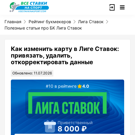
Главная
Рейтинг букмекеров
Лига Ставок
Полезные статьи про БК Лига Ставок
Как изменить карту в Лиге Ставок:
привязать, удалить,
откорректировать данные
Обновлено: 11.07.2026
#10 в рейтинге
4.0
Приветственный
8 000 ₽