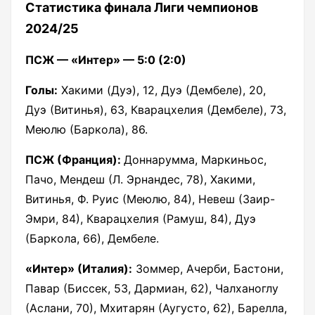
Статистика финала Лиги чемпионов
2024/25
ПСЖ — «Интер» — 5:0 (2:0)
Голы:
Хакими (Дуэ), 12, Дуэ (Дембеле), 20,
Дуэ (Витинья), 63, Кварацхелия (Дембеле), 73,
Меюлю (Баркола), 86.
ПСЖ (Франция):
Доннарумма, Маркиньос,
Пачо, Мендеш (Л. Эрнандес, 78), Хакими,
Витинья, Ф. Руис (Меюлю, 84), Невеш (Заир-
Эмри, 84), Кварацхелия (Рамуш, 84), Дуэ
(Баркола, 66), Дембеле.
«Интер» (Италия):
Зоммер, Ачерби, Бастони,
Павар (Биссек, 53, Дармиан, 62), Чалханоглу
(Аслани, 70), Мхитарян (Аугусто, 62), Барелла,