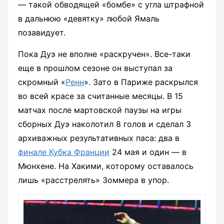
— такой обводящей «бомбе» с угла штрафной
в дальнюю «девятку» любой Ямаль
позавидует.
Пока Дуэ не вполне «раскручен». Все-таки
еще в прошлом сезоне он выступал за
скромный «
Ренн
». Зато в Париже раскрылся
во всей красе за считанные месяцы. В 15
матчах после мартовской паузы на игры
сборных Дуэ наколотил 8 голов и сделал 3
архиважных результативных паса: два в
финале Кубка Франции
24 мая и один — в
Мюнхене. На Хакими, которому оставалось
лишь «расстрелять» Зоммера в упор.