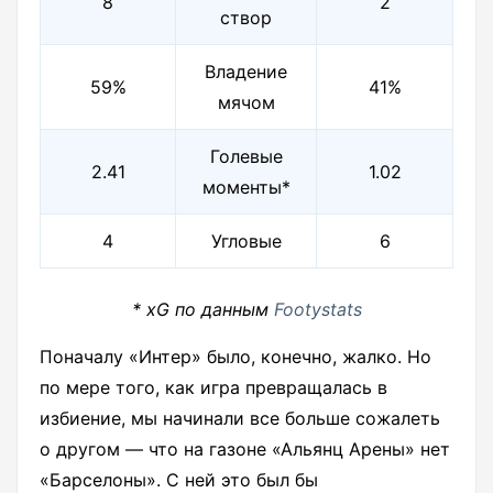
8
2
створ
Владение
59%
41%
мячом
Голевые
2.41
1.02
моменты*
4
Угловые
6
* xG по данным
Footystats
Поначалу «Интер» было, конечно, жалко. Но
по мере того, как игра превращалась в
избиение, мы начинали все больше сожалеть
о другом — что на газоне «Альянц Арены» нет
«Барселоны». С ней это был бы