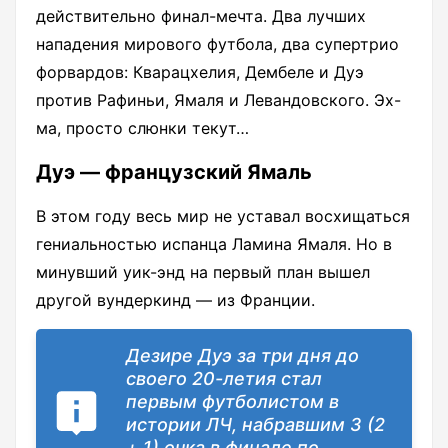
действительно финал-мечта. Два лучших
нападения мирового футбола, два супертрио
форвардов: Кварацхелия, Дембеле и Дуэ
против Рафиньи, Ямаля и Левандовского. Эх-
ма, просто слюнки текут…
Дуэ — французский Ямаль
В этом году весь мир не уставал восхищаться
гениальностью испанца Ламина Ямаля. Но в
минувший уик-энд на первый план вышел
другой вундеркинд — из Франции.
Дезире Дуэ за три дня до
своего 20-летия стал
первым футболистом в
истории ЛЧ, набравшим 3 (2
+ 1) очка в финале по