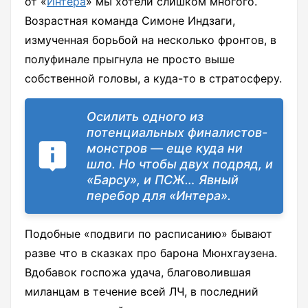
от «
Интера
» мы хотели слишком многого.
Возрастная команда Симоне Индзаги,
измученная борьбой на несколько фронтов, в
полуфинале прыгнула не просто выше
собственной головы, а куда-то в стратосферу.
Осилить одного из
потенциальных финалистов-
монстров — еще куда ни
шло. Но чтобы двух подряд, и
«Барсу», и ПСЖ… Явный
перебор для «Интера».
Подобные «подвиги по расписанию» бывают
разве что в сказках про барона Мюнхгаузена.
Вдобавок госпожа удача, благоволившая
миланцам в течение всей ЛЧ, в последний