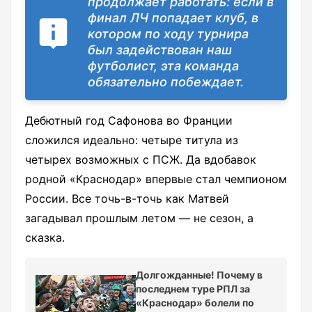
продолжает работать: если в
финал ЛЧ попадает клуб, в
котором по ходу турнира
был задействован наш
футболист, эта команда
обязательно побеждает.
Дебютный год Сафонова во Франции
сложился идеально: четыре титула из
четырех возможных с ПСЖ. Да вдобавок
родной «Краснодар» впервые стал чемпионом
России. Все точь-в-точь как Матвей
загадывал прошлым летом — не сезон, а
сказка.
Долгожданные! Почему в
последнем туре РПЛ за
«Краснодар» болели по