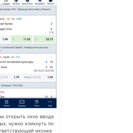
ы открыть окно ввода
ых, нужно кликнуть по
тветствующей иконке