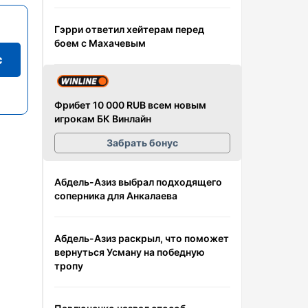
Гэрри ответил хейтерам перед
боем с Махачевым
с
Фрибет 10 000 RUB всем новым
игрокам БК Винлайн
Забрать бонус
Абдель-Азиз выбрал подходящего
соперника для Анкалаева
Абдель-Азиз раскрыл, что поможет
вернуться Усману на победную
тропу