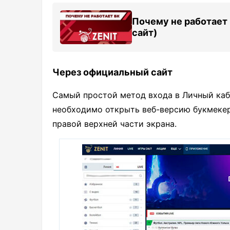
Почему не работает
сайт)
Через официальный сайт
Самый простой метод входа в Личный каб
необходимо открыть веб-версию букмекер
правой верхней части экрана.