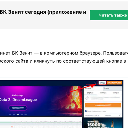
 БК Зенит сегодня (приложение и
Читать также
инет БК Зенит — в компьютерном браузере. Пользова
ского сайта и кликнуть по соответствующей кнопке в