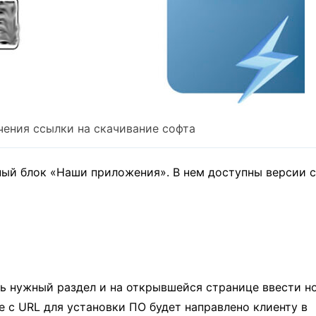
чения ссылки на скачивание софта
ый блок «Наши приложения». В нем доступны версии 
ь нужный раздел и на открывшейся странице ввести н
 с URL для установки ПО будет направлено клиенту в