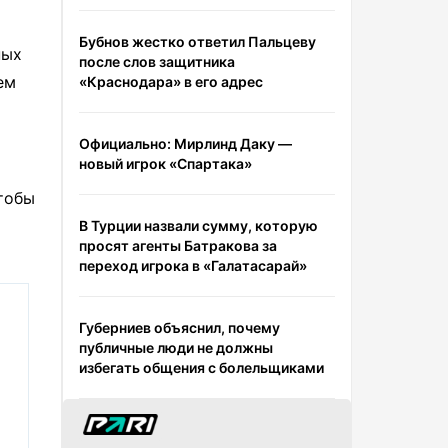
Бубнов жестко ответил Пальцеву
ных
после слов защитника
ем
«Краснодара» в его адрес
Официально: Мирлинд Даку —
новый игрок «Спартака»
тобы
В Турции назвали сумму, которую
просят агенты Батракова за
переход игрока в «Галатасарай»
Губерниев объяснил, почему
публичные люди не должны
избегать общения с болельщиками