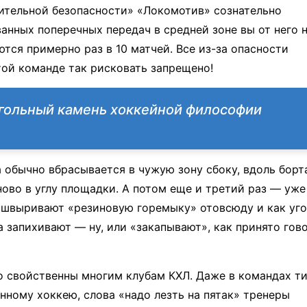
нительной безопасности» «Локомотив» сознательно
анных поперечных передач в средней зоне вы от него 
тся примерно раз в 10 матчей. Все из-за опасности
той команде так рисковать запрещено!
гольный камень хоккейной философии
 обычно вбрасывается в чужую зону сбоку, вдоль борт
ново в углу площадки. А потом еще и третий раз — уже
зашвыривают «резиновую горемыку» отовсюду и как уго
а запихивают — ну, или «закапывают», как принято гов
 свойственны многим клубам КХЛ. Даже в командах т
нному хоккею, слова «надо лезть на пятак» тренеры