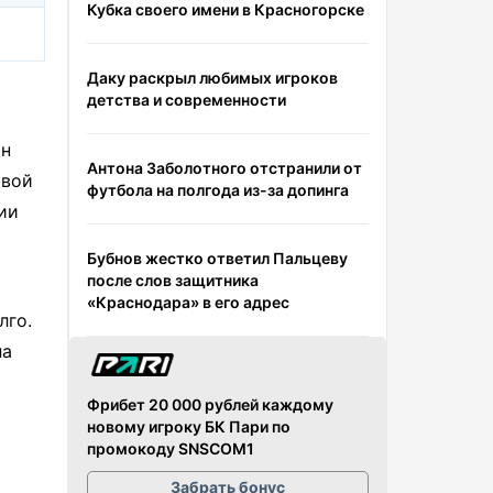
Кубка своего имени в Красногорске
Даку раскрыл любимых игроков
детства и современности
он
Антона Заболотного отстранили от
ивой
футбола на полгода из-за допинга
ии
Бубнов жестко ответил Пальцеву
после слов защитника
«Краснодара» в его адрес
лго.
ла
Фрибет 20 000 рублей каждому
новому игроку БК Пари по
промокоду SNSCOM1
Забрать бонус