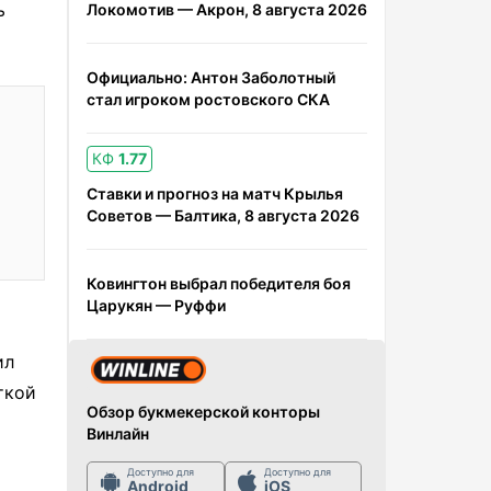
ь
Локомотив — Акрон, 8 августа 2026
Официально: Антон Заболотный
стал игроком ростовского СКА
КФ
1.77
Ставки и прогноз на матч Крылья
Советов — Балтика, 8 августа 2026
Ковингтон выбрал победителя боя
Царукян — Руффи
ил
ткой
Обзор букмекерской конторы
Винлайн
Доступно для
Доступно для
Android
iOS