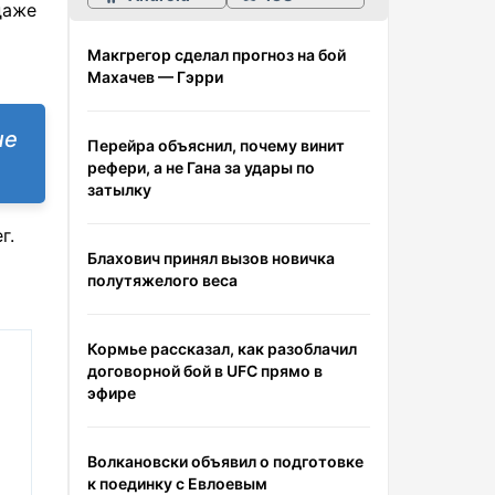
даже
Макгрегор сделал прогноз на бой
Махачев — Гэрри
не
Перейра объяснил, почему винит
рефери, а не Гана за удары по
затылку
г.
Блахович принял вызов новичка
полутяжелого веса
Кормье рассказал, как разоблачил
договорной бой в UFC прямо в
эфире
Волкановски объявил о подготовке
к поединку с Евлоевым