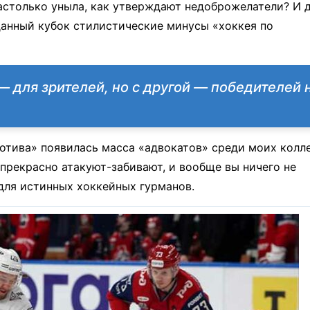
настолько уныла, как утверждают недоброжелатели? И 
данный кубок стилистические минусы «хоккея по
— для зрителей, но с другой — победителей 
отива» появилась масса «адвокатов» среди моих колле
 прекрасно атакуют-забивают, и вообще вы ничего не
для истинных хоккейных гурманов.