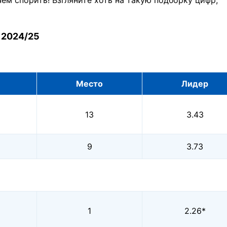
чем спорить! Взгляните хоть на такую подборку цифр,
 2024/25
Место
Лидер
13
3.43
9
3.73
1
2.26*