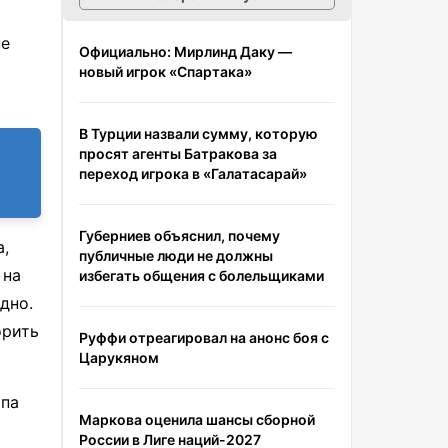
не
Официально: Мирлинд Даку —
новый игрок «Спартака»
В Турции назвали сумму, которую
просят агенты Батракова за
переход игрока в «Галатасарай»
Губерниев объяснил, почему
а,
публичные люди не должны
 на
избегать общения с болельщиками
дно.
орить
Руффи отреагировал на анонс боя с
Царукяном
ипа
Маркова оценила шансы сборной
России в Лиге наций-2027