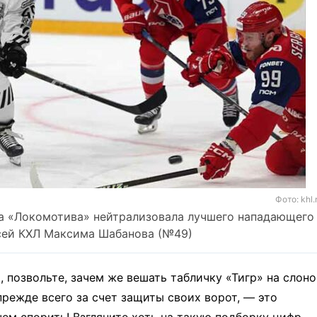
Фото: khl.
а «Локомотива» нейтрализовала лучшего нападающего
сей КХЛ Максима Шабанова (№49)
о, позвольте, зачем же вешать табличку «Тигр» на слон
прежде всего за счет защиты своих ворот, — это