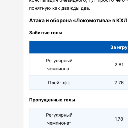
констатация очевидного, тут просто не о 
понятную как дважды два.
Атака и оборона «Локомотива» в КХЛ
Забитые голы
За игру
Регулярный
2.81
чемпионат
Плей-офф
2.76
Пропущенные голы
Регулярный
1.78
чемпионат