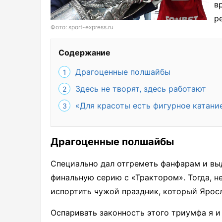
в
р
Фото: sport-express.ru
Содержание
Драгоценные полшайбы
Здесь не творят, здесь работают
«Для красоты есть фигурное катани
Драгоценные полшайбы
Специально дал отгреметь фанфарам и выд
финальную серию с «Трактором». Тогда, н
испортить чужой праздник, который Яросл
Оспаривать законность этого триумфа я и