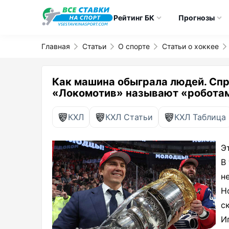
Рейтинг БК
Прогнозы
Главная
Статьи
О спорте
Статьи о хоккее
Как машина обыграла людей. Сп
«Локомотив» называют «робота
КХЛ
КХЛ Статьи
КХЛ Таблица
Э
В
н
Н
с
И