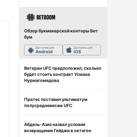
Обзор букмекерской конторы Бет
бум
Доступно для
Доступно для
Android
iOS
Ветеран UFC предположил, сколько
будет стоить контракт Усмана
Нурмагомедова
Пратес поставил ультиматум
полусредневесам UFC
Абдель-Азиз назвал условие
возвращения Гейджи в октагон