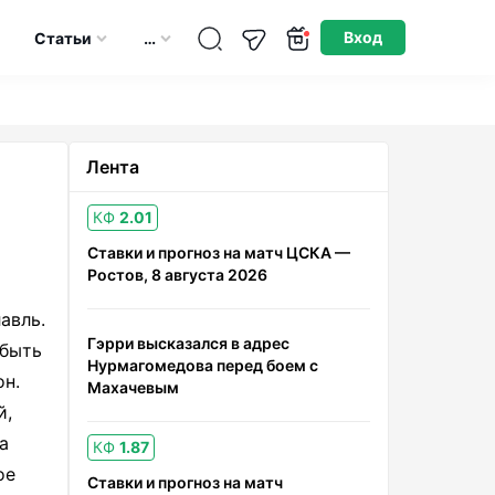
Опубликовано: 29.05.2025
Вход
Статьи
…
Лента
КФ
2.01
Ставки и прогноз на матч ЦСКА —
Ростов, 8 августа 2026
авль.
Гэрри высказался в адрес
 быть
Нурмагомедова перед боем с
он.
Махачевым
й,
а
КФ
1.87
ое
Ставки и прогноз на матч