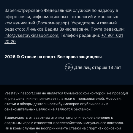
Зарегистрировано Федеральной службой по надзору в
сфере связи, информационных технологий и массовых
коммуникаций (Роскомнадзор). Учредитель и главный
редактор: Линьков Вадим Вячеславович. Почта редакции:
info@vsestavkinasport.com
; Телефон редакции:
+7 961 621
20 20
2026 © Ставки на спорт. Все права защищены
Для лиц старше 18 лет
Vsestavkinasport.com не является букмекерской конторой, не проводит
игр на деньги и не принимает платежи от пользователей. Новости,
статьи и обзоры деятельности букмекеров опубликованы в
ознакомительных целях и не являются рекламой.
Зависимость от азартных игр или патологическое влечение к
азартным играм относится к расстройствам импульсного контроля.
Ни в коем случае не воспринимайте ставки на спорт как основной