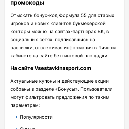
промокоды
Отыскать бонус-код Формула 55 для старых
игроков и новых клиентов букмекерской
конторы можно на сайтах-партнерах БК, в
социальных сетях, подписавшись на
рассылки, отслеживая информация в Личном
кабинете на сайте беттинговой площадки.
На сайте Vsestavkinasport.com
Актуальные купоны и действующие акции
собраны в разделе «Бонусы». Пользователи
могут фильтровать предложения по таким
параметрам:
Популярности