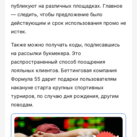
публикуют на различных площадках. Главное
— следить, чтобы предложение было
действующим и срок использования промо не
истек.
Также можно получать коды, подписавшись
на рассылки букмекера. Это
распространенный способ поощрения
лояльных клиентов. Беттинговая компания
Формула 55 дарит подарки пользователям
накануне старта крупных спортивных
турниров, по случаю дня рождения, другим
поводам.