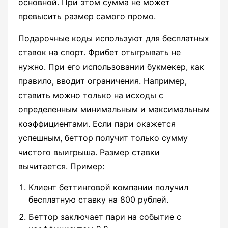
основной. При этом сумма не может
превысить размер самого промо.
Подарочные коды используют для бесплатных
ставок на спорт. Фрибет отыгрывать не
нужно. При его использовании букмекер, как
правило, вводит ограничения. Например,
ставить можно только на исходы с
определенным минимальным и максимальным
коэффициентами. Если пари окажется
успешным, беттор получит только сумму
чистого выигрыша. Размер ставки
вычитается. Пример:
Клиент беттинговой компании получил
бесплатную ставку на 800 рублей.
Беттор заключает пари на событие с