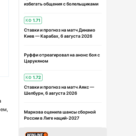
избегать общения с болельщиками
КФ
1.71
Ставки и прогноз на матч Динамо
Киев — Карабах, 6 августа 2026
Руффи отреагировал на анонс боя с
Царукяном
КФ
1.72
Ставки и прогноз на матч Аякс —
Шелбурн, 6 августа 2026
а
ем,
Маркова оценила шансы сборной
России в Лиге наций-2027