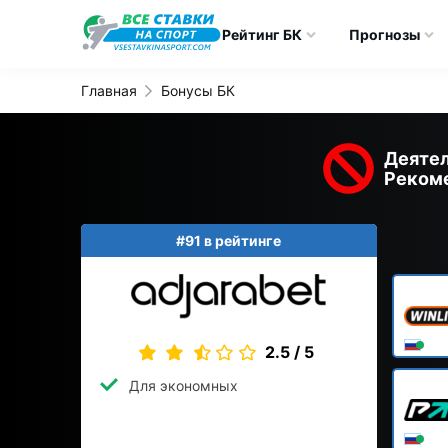
Рейтинг БК
Прогнозы
Главная
Бонусы БК
Деятел
Рекоме
#91 в рейтинге
2.5 / 5
Для экономных