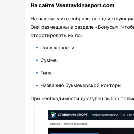
На сайте Vsestavkinasport.com
На нашем сайте собраны все действующие
Они размещены в разделе «Бонусы». Чтоб
отсортировать их по:
Популярности.
Сумме.
Типу.
Названию букмекерской конторы.
При необходимости доступен выбор тольк