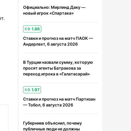
Официально: Мирлинд Даку —
новый игрок «Спартака»
т.
КФ
1.86
Ставки и прогноз на матч ПАОК —
Андерлехт, 6 августа 2026
В Турции назвали сумму, которую
просят агенты Батракова за
переход игрока в «Галатасарай»
КФ
1.97
Ставки и прогноз на матч Партизан
— Тобол, 6 августа 2026
Губерниев объяснил, почему
публичные люди не должны