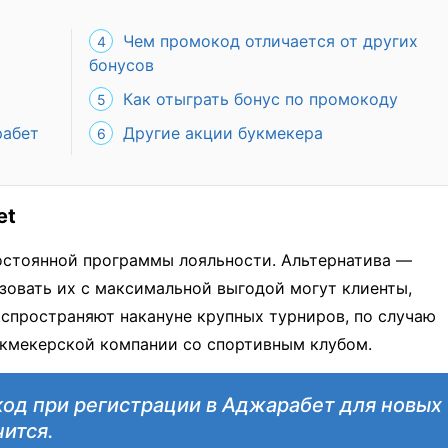
Чем промокод отличается от других
бонусов
Как отыграть бонус по промокоду
рабет
Другие акции букмекера
et
остоянной программы лояльности. Альтернатива —
зовать их с максимальной выгодой могут клиенты,
спространяют накануне крупных турниров, по случаю
укмекерской компании со спортивным клубом.
од при регистрации в Аджарабет для новых
чится.