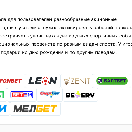
ала для пользователей разнообразные акционные
ыгодных условиях, нужно активировать рабочий промо
спространяет купоны накануне крупных спортивных собы
ациональных первенств по разным видам спорта. У игр
 подарки ко дню рождения и по другим поводам.