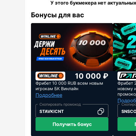
У этого букмекера нет актуальны
Бонусы для вас
10 000 ₽
Фрибет 10 000 RUB всем новым
Фрибет 
игрокам БК Винлайн
новому 
промок
Подробнее
Подроб
STAVKICNT
SNSC
Получить бонус