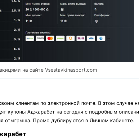
акицями на сайте Vsestavkinasport.com
воим клиентам по электронной почте. В этом случае н
дят купоны Аджарабет на сегодня с подробным описани
для отыгрыша. Промо дублируются в Личном кабинете.
джарабет