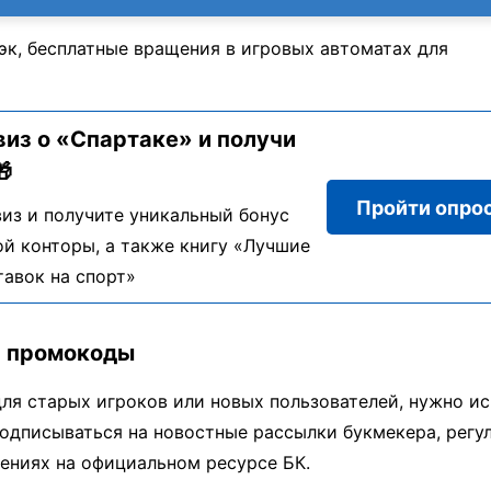
эк, бесплатные вращения в игровых автоматах для
виз о «Спартаке» и получи

Пройти опро
из и получите уникальный бонус
й конторы, а также книгу «Лучшие
тавок на спорт»
и промокоды
для старых игроков или новых пользователей, нужно ис
подписываться на новостные рассылки букмекера, регу
ениях на официальном ресурсе БК.