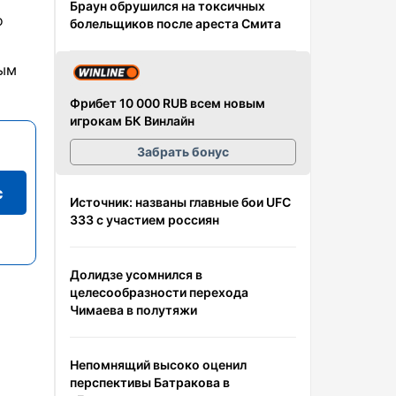
Браун обрушился на токсичных
о
болельщиков после ареста Смита
вым
Фрибет 10 000 RUB всем новым
игрокам БК Винлайн
Забрать бонус
с
Источник: названы главные бои UFC
333 с участием россиян
Долидзе усомнился в
целесообразности перехода
Чимаева в полутяжи
Непомнящий высоко оценил
перспективы Батракова в