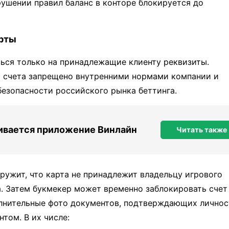
рушении правил баланс в конторе блокируется до
арты
ся только на принадлежащие клиенту реквизиты.
о счета запрещено внутренними нормами компании и
зопасности российского рынка беттинга.
ивается приложение Винлайн
Читать также
ружит, что карта не принадлежит владельцу игрового
на. Затем букмекер может временно заблокировать счет
олнительные фото документов, подтверждающих личнос
том. В их числе: