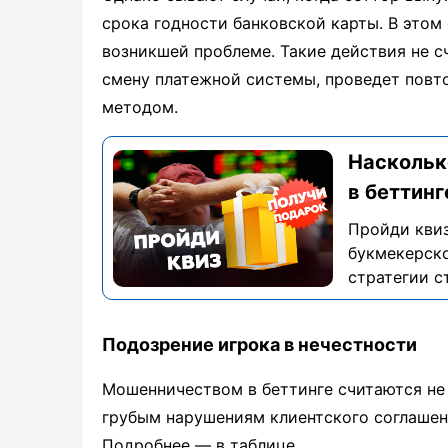
срока годности банковской карты. В этом
возникшей проблеме. Такие действия не 
смену платежной системы, проведет пов
методом.
Наскольк
в беттинг
Пройди квиз
букмекерско
стратегии с
Подозрение игрока в нечестности
Мошенничеством в беттинге считаются не
грубым нарушениям клиентского соглашен
Подробнее — в таблице.