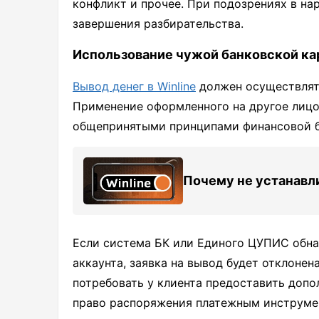
конфликт и прочее. При подозрениях в на
завершения разбирательства.
Использование чужой банковской к
Вывод денег в Winline
должен осуществлять
Применение оформленного на другое лиц
общепринятыми принципами финансовой бе
Почему не устанавл
Если система БК или Единого ЦУПИС обна
аккаунта, заявка на вывод будет отклоне
потребовать у клиента предоставить доп
право распоряжения платежным инструмен