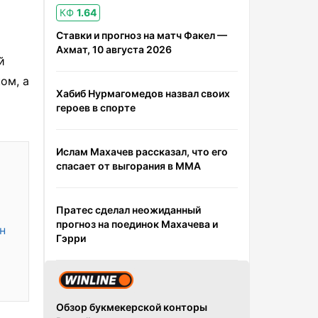
КФ
1.64
Ставки и прогноз на матч Факел —
Ахмат, 10 августа 2026
й
ом, а
Хабиб Нурмагомедов назвал своих
героев в спорте
Ислам Махачев рассказал, что его
спасает от выгорания в ММА
Пратес сделал неожиданный
прогноз на поединок Махачева и
н
Гэрри
Обзор букмекерской конторы